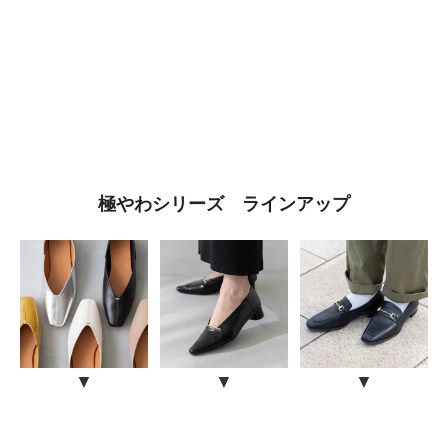
オレンジ
イエロー
グリーン
ブルー
パープル
ゴール
クリア
サイズから選ぶ
極やわシリーズ ラインアップ
21.0cm
21.5cm
22.0cm
22.5cm
23.0cm
23.5cm
▼
▼
▼
24.0cm
24.5cm