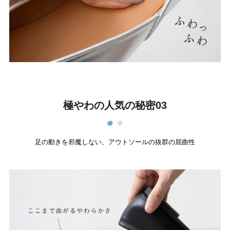
ブランドから選ぶ
menue -メヌエ-
mooimooi -モーイモーイ-
tutumo -つつも-
flune -フリューン-
kalie. -カリエ-
converse -コンバース-
極やわの人気の秘密03
moz -モズ-
足の動きを邪魔しない、アウトソールの抜群の屈曲性
人気シリーズから選ぶ
エアスイートパンプス
幅広4E対応フリーリー
ふわカルシリーズ
極やわシリーズ