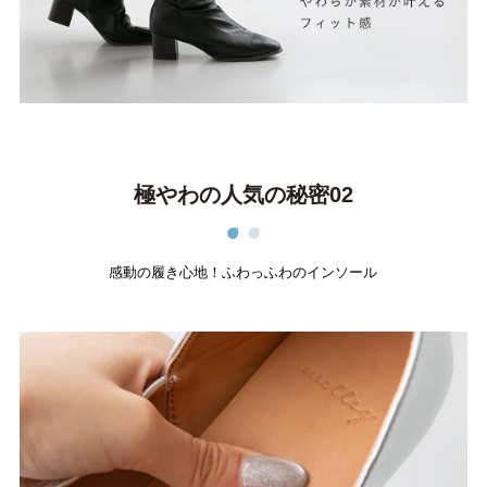
アイテムカテゴリから選ぶ
パンプス
ブーツ
バレエシューズ
ローファー レディース
スニーカー・スリッポン
レインシューズ
極やわの人気の秘密02
カジュアルシューズ
モカシン
感動の履き心地！ふわっふわのインソール
サンダル
キッズ
シューズケア
ウェア
セール会場