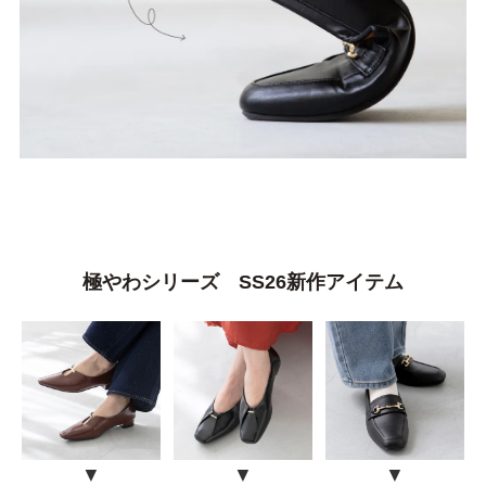
整うシリーズ
日本製
シーンから選ぶ
結婚式・お呼ばれ
通勤パンプス
お葬式・葬儀
オフィス履き替え
リクルート・就活
雨の日
極やわシリーズ SS26新作アイテム
旅行
プレママ
カラーから選ぶ
▼
▼
▼
ブラック
ホワイト
ベージュ
グレー
ブラウン
レッド