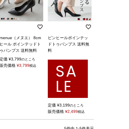
menue（メヌエ） 8cm
ピンヒールポインテッ
ヒール ポインテッドト
ドトゥパンプス 送料無
ゥパンプス 送料無料
料
定価
¥
3,799
のところ
SA
販売価格
¥
3,799
税込
LE
定価
¥
3,199
のところ
販売価格
¥
2,499
税込
5
件中
1
-
5
件表示