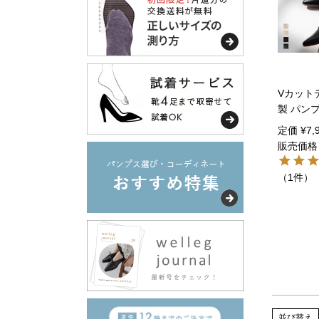
Vカット
製 パン
定価
¥
7,
販売価格
（1件）
並び替え