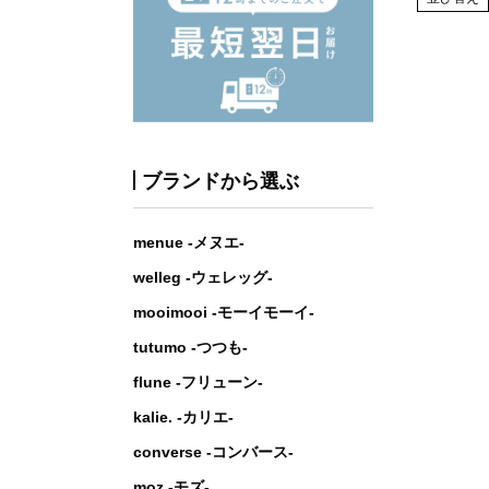
ブランドから選ぶ
menue -メヌエ-
welleg -ウェレッグ-
mooimooi -モーイモーイ-
tutumo -つつも-
flune -フリューン-
kalie. -カリエ-
converse -コンバース-
moz -モズ-