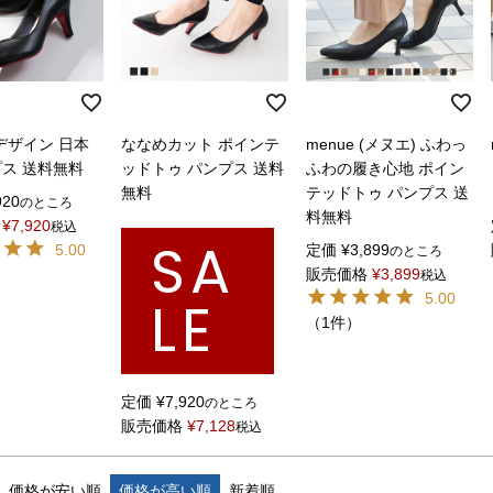
デザイン 日本
ななめカット ポインテ
menue (メヌエ) ふわっ
プス 送料無料
ッドトゥ パンプス 送料
ふわの履き心地 ポイン
無料
テッドトゥ パンプス 送
920
のところ
料無料
¥
7,920
税込
SA
5.00
定価
¥
3,899
のところ
販売価格
¥
3,899
税込
LE
5.00
（1件）
定価
¥
7,920
のところ
販売価格
¥
7,128
税込
価格が安い順
価格が高い順
新着順