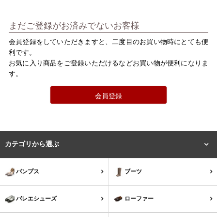
バレエシューズ
ローファー レディース
まだご登録がお済みでないお客様
スニーカー・スリッポン
レインシューズ
会員登録をしていただきますと、二度目のお買い物時にとても便
利です。
カジュアルシューズ
モカシン
お気に入り商品をご登録いただけるなどお買い物が便利になりま
す。
サンダル
キッズ
会員登録
シューズケア
ウェア
セール会場
カテゴリから選ぶ
ブランドから選ぶ
パンプス
ブーツ
menue -メヌエ-
mooimooi -モーイモーイ-
バレエシューズ
ローファー