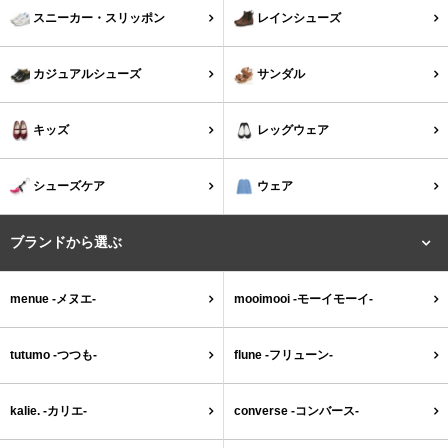
tutumo -つつも-
flune -フリューン-
スニーカー・スリッポン
レインシューズ
kalie. -カリエ-
converse -コンバース-
カジュアルシューズ
サンダル
moz -モズ-
キッズ
レッグウェア
人気シリーズから選ぶ
シューズケア
ウェア
エアスイートパンプス
幅広4E対応フリーリー
ブランドから選ぶ
ふわカルシリーズ
極やわシリーズ
menue -メヌエ-
mooimooi -モーイモーイ-
整うシリーズ
日本製
tutumo -つつも-
flune -フリューン-
シーンから選ぶ
kalie. -カリエ-
converse -コンバース-