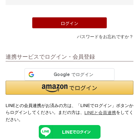
須)
ログイン
パスワードをお忘れですか？
マイページメニュー
連携サービスでログイン・会員登録
マイページ
注文履歴
お気に入り
クーポン
LINEとの会員連携がお済みの方は、「LINEでログイン」ボタンか
アイテムカテゴリから選ぶ
らログインしてください。まだの方は、
をしてく
LINEと会員連携
ださい。
パンプス
ブーツ