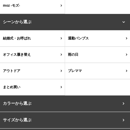
結婚式・お呼ばれ
通勤パンプス
moz -モズ-
お葬式・葬儀
オフィス履き替え
シーンから選ぶ
リクルート・就活
雨の日
結婚式・お呼ばれ
通勤パンプス
旅行
プレママ
オフィス履き替え
雨の日
カラーから選ぶ
アウトドア
プレママ
まとめ買い
ブラック
ホワイト
ベージュ
グレー
ブラウン
レッド
カラーから選ぶ
ピンク
オレンジ
イエロー
グリーン
ブルー
パープル
サイズから選ぶ