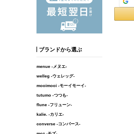
ブランドから選ぶ
menue -メヌエ-
welleg -ウェレッグ-
mooimooi -モーイモーイ-
tutumo -つつも-
flune -フリューン-
kalie. -カリエ-
converse -コンバース-
moz -モズ-