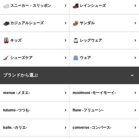
tutumo -つつも-
flune -フリューン-
スニーカー・スリッポン
レインシューズ
kalie. -カリエ-
converse -コンバース-
カジュアルシューズ
サンダル
moz -モズ-
キッズ
レッグウェア
人気シリーズから選ぶ
シューズケア
ウェア
エアスイートパンプス
幅広4E対応フリーリー
ブランドから選ぶ
ふわカルシリーズ
極やわシリーズ
menue -メヌエ-
mooimooi -モーイモーイ-
整うシリーズ
日本製
tutumo -つつも-
flune -フリューン-
シーンから選ぶ
kalie. -カリエ-
converse -コンバース-