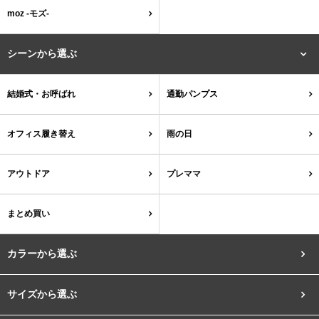
結婚式・お呼ばれ
通勤パンプス
moz -モズ-
お葬式・葬儀
オフィス履き替え
シーンから選ぶ
リクルート・就活
雨の日
結婚式・お呼ばれ
通勤パンプス
旅行
プレママ
オフィス履き替え
雨の日
カラーから選ぶ
アウトドア
プレママ
まとめ買い
ブラック
ホワイト
ベージュ
グレー
ブラウン
レッド
カラーから選ぶ
ピンク
オレンジ
イエロー
グリーン
ブルー
パープル
サイズから選ぶ