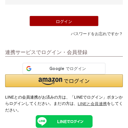
須)
ログイン
パスワードをお忘れですか？
マイページメニュー
連携サービスでログイン・会員登録
マイページ
注文履歴
お気に入り
クーポン
LINEとの会員連携がお済みの方は、「LINEでログイン」ボタンか
アイテムカテゴリから選ぶ
らログインしてください。まだの方は、
をしてく
LINEと会員連携
ださい。
パンプス
ブーツ