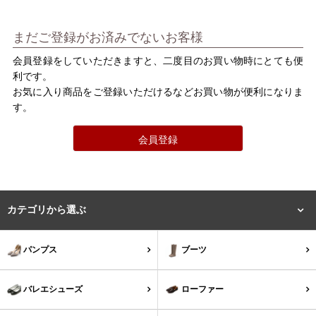
バレエシューズ
ローファー レディース
まだご登録がお済みでないお客様
スニーカー・スリッポン
レインシューズ
会員登録をしていただきますと、二度目のお買い物時にとても便
利です。
カジュアルシューズ
モカシン
お気に入り商品をご登録いただけるなどお買い物が便利になりま
す。
サンダル
キッズ
会員登録
シューズケア
ウェア
セール会場
カテゴリから選ぶ
ブランドから選ぶ
パンプス
ブーツ
menue -メヌエ-
mooimooi -モーイモーイ-
バレエシューズ
ローファー