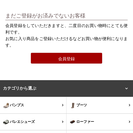
バレエシューズ
ローファー レディース
まだご登録がお済みでないお客様
スニーカー・スリッポン
レインシューズ
会員登録をしていただきますと、二度目のお買い物時にとても便
利です。
カジュアルシューズ
モカシン
お気に入り商品をご登録いただけるなどお買い物が便利になりま
す。
サンダル
キッズ
会員登録
シューズケア
ウェア
セール会場
カテゴリから選ぶ
ブランドから選ぶ
パンプス
ブーツ
menue -メヌエ-
mooimooi -モーイモーイ-
バレエシューズ
ローファー