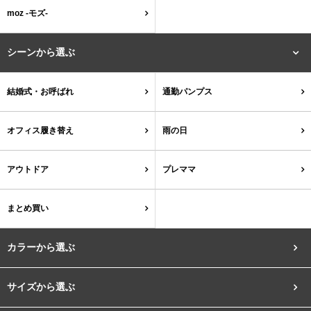
結婚式・お呼ばれ
通勤パンプス
moz -モズ-
お葬式・葬儀
オフィス履き替え
シーンから選ぶ
リクルート・就活
雨の日
結婚式・お呼ばれ
通勤パンプス
旅行
プレママ
オフィス履き替え
雨の日
カラーから選ぶ
アウトドア
プレママ
まとめ買い
ブラック
ホワイト
ベージュ
グレー
ブラウン
レッド
カラーから選ぶ
ピンク
オレンジ
イエロー
グリーン
ブルー
パープル
サイズから選ぶ