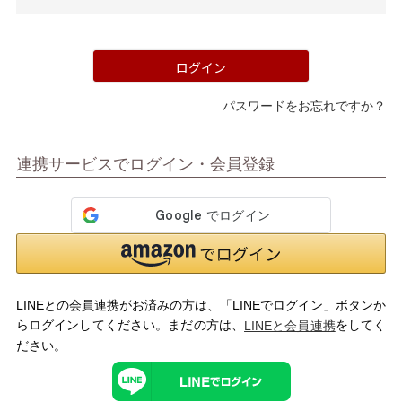
須)
ログイン
パスワードをお忘れですか？
マイページメニュー
連携サービスでログイン・会員登録
マイページ
注文履歴
お気に入り
クーポン
LINEとの会員連携がお済みの方は、「LINEでログイン」ボタンか
アイテムカテゴリから選ぶ
らログインしてください。まだの方は、
をしてく
LINEと会員連携
ださい。
パンプス
ブーツ