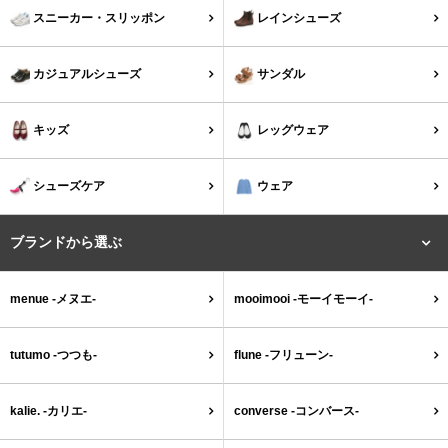
tutumo -つつも-
flune -フリューン-
スニーカー・スリッポン
レインシューズ
kalie. -カリエ-
converse -コンバース-
カジュアルシューズ
サンダル
moz -モズ-
キッズ
レッグウェア
人気シリーズから選ぶ
シューズケア
ウェア
エアスイートパンプス
幅広4E対応フリーリー
ブランドから選ぶ
ふわカルシリーズ
極やわシリーズ
menue -メヌエ-
mooimooi -モーイモーイ-
整うシリーズ
日本製
tutumo -つつも-
flune -フリューン-
シーンから選ぶ
kalie. -カリエ-
converse -コンバース-