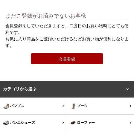
バレエシューズ
ローファー レディース
まだご登録がお済みでないお客様
スニーカー・スリッポン
レインシューズ
会員登録をしていただきますと、二度目のお買い物時にとても便
利です。
カジュアルシューズ
モカシン
お気に入り商品をご登録いただけるなどお買い物が便利になりま
す。
サンダル
キッズ
会員登録
シューズケア
ウェア
セール会場
カテゴリから選ぶ
ブランドから選ぶ
パンプス
ブーツ
menue -メヌエ-
mooimooi -モーイモーイ-
バレエシューズ
ローファー