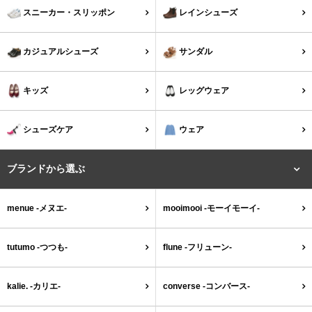
tutumo -つつも-
flune -フリューン-
スニーカー・スリッポン
レインシューズ
kalie. -カリエ-
converse -コンバース-
カジュアルシューズ
サンダル
moz -モズ-
キッズ
レッグウェア
人気シリーズから選ぶ
シューズケア
ウェア
エアスイートパンプス
幅広4E対応フリーリー
ブランドから選ぶ
ふわカルシリーズ
極やわシリーズ
menue -メヌエ-
mooimooi -モーイモーイ-
整うシリーズ
日本製
tutumo -つつも-
flune -フリューン-
シーンから選ぶ
kalie. -カリエ-
converse -コンバース-