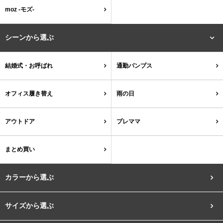
結婚式・お呼ばれ
通勤パンプス
moz -モズ-
お葬式・葬儀
オフィス履き替え
シーンから選ぶ
リクルート・就活
雨の日
結婚式・お呼ばれ
通勤パンプス
旅行
プレママ
オフィス履き替え
雨の日
カラーから選ぶ
アウトドア
プレママ
まとめ買い
ブラック
ホワイト
ベージュ
グレー
ブラウン
レッド
カラーから選ぶ
ピンク
オレンジ
イエロー
グリーン
ブルー
パープル
サイズから選ぶ