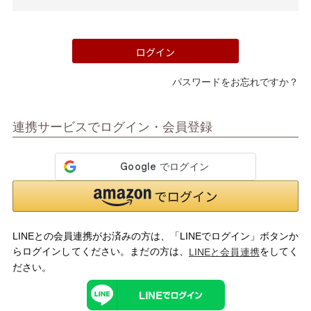
須)
ログイン
パスワードをお忘れですか？
マイページメニュー
連携サービスでログイン・会員登録
マイページ
注文履歴
お気に入り
クーポン
LINEとの会員連携がお済みの方は、「LINEでログイン」ボタンか
アイテムカテゴリから選ぶ
らログインしてください。まだの方は、
をしてく
LINEと会員連携
ださい。
パンプス
ブーツ