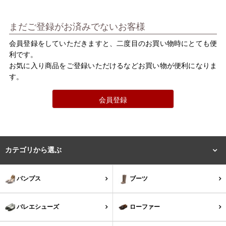
バレエシューズ
ローファー レディース
まだご登録がお済みでないお客様
スニーカー・スリッポン
レインシューズ
会員登録をしていただきますと、二度目のお買い物時にとても便
利です。
カジュアルシューズ
モカシン
お気に入り商品をご登録いただけるなどお買い物が便利になりま
す。
サンダル
キッズ
会員登録
シューズケア
ウェア
セール会場
カテゴリから選ぶ
ブランドから選ぶ
パンプス
ブーツ
menue -メヌエ-
mooimooi -モーイモーイ-
バレエシューズ
ローファー