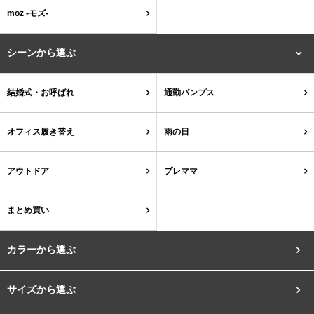
結婚式・お呼ばれ
通勤パンプス
moz -モズ-
お葬式・葬儀
オフィス履き替え
シーンから選ぶ
リクルート・就活
雨の日
結婚式・お呼ばれ
通勤パンプス
旅行
プレママ
オフィス履き替え
雨の日
カラーから選ぶ
アウトドア
プレママ
まとめ買い
ブラック
ホワイト
ベージュ
グレー
ブラウン
レッド
カラーから選ぶ
ピンク
オレンジ
イエロー
グリーン
ブルー
パープル
サイズから選ぶ