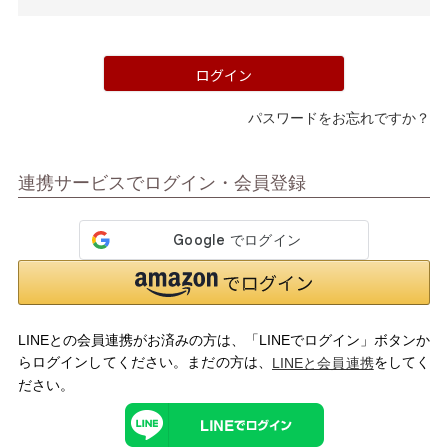
須)
ログイン
パスワードをお忘れですか？
マイページメニュー
連携サービスでログイン・会員登録
マイページ
注文履歴
お気に入り
クーポン
LINEとの会員連携がお済みの方は、「LINEでログイン」ボタンか
アイテムカテゴリから選ぶ
らログインしてください。まだの方は、
をしてく
LINEと会員連携
ださい。
パンプス
ブーツ