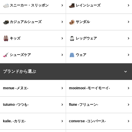
tutumo -つつも-
flune -フリューン-
スニーカー・スリッポン
レインシューズ
kalie. -カリエ-
converse -コンバース-
カジュアルシューズ
サンダル
moz -モズ-
キッズ
レッグウェア
人気シリーズから選ぶ
シューズケア
ウェア
エアスイートパンプス
幅広4E対応フリーリー
ブランドから選ぶ
ふわカルシリーズ
極やわシリーズ
menue -メヌエ-
mooimooi -モーイモーイ-
整うシリーズ
日本製
tutumo -つつも-
flune -フリューン-
シーンから選ぶ
kalie. -カリエ-
converse -コンバース-