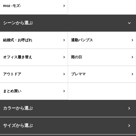
結婚式・お呼ばれ
通勤パンプス
moz -モズ-
お葬式・葬儀
オフィス履き替え
シーンから選ぶ
リクルート・就活
雨の日
結婚式・お呼ばれ
通勤パンプス
旅行
プレママ
オフィス履き替え
雨の日
カラーから選ぶ
アウトドア
プレママ
まとめ買い
ブラック
ホワイト
ベージュ
グレー
ブラウン
レッド
カラーから選ぶ
ピンク
オレンジ
イエロー
グリーン
ブルー
パープル
サイズから選ぶ