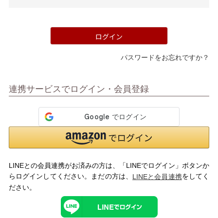
須)
ログイン
パスワードをお忘れですか？
マイページメニュー
連携サービスでログイン・会員登録
マイページ
注文履歴
お気に入り
クーポン
LINEとの会員連携がお済みの方は、「LINEでログイン」ボタンか
アイテムカテゴリから選ぶ
らログインしてください。まだの方は、
をしてく
LINEと会員連携
ださい。
パンプス
ブーツ