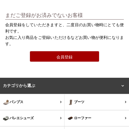
バレエシューズ
ローファー レディース
まだご登録がお済みでないお客様
スニーカー・スリッポン
レインシューズ
会員登録をしていただきますと、二度目のお買い物時にとても便
利です。
カジュアルシューズ
モカシン
お気に入り商品をご登録いただけるなどお買い物が便利になりま
す。
サンダル
キッズ
会員登録
シューズケア
ウェア
セール会場
カテゴリから選ぶ
ブランドから選ぶ
パンプス
ブーツ
menue -メヌエ-
mooimooi -モーイモーイ-
バレエシューズ
ローファー