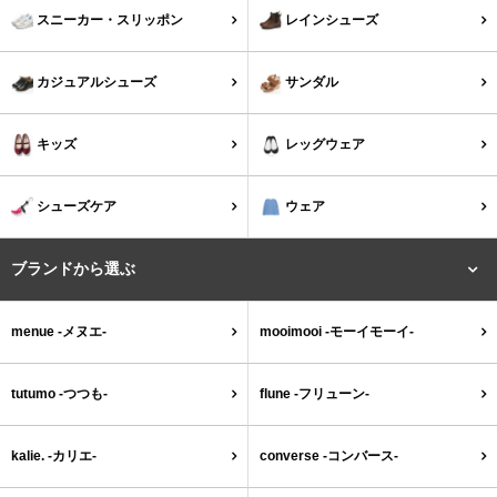
tutumo -つつも-
flune -フリューン-
スニーカー・スリッポン
レインシューズ
kalie. -カリエ-
converse -コンバース-
カジュアルシューズ
サンダル
moz -モズ-
キッズ
レッグウェア
人気シリーズから選ぶ
シューズケア
ウェア
エアスイートパンプス
幅広4E対応フリーリー
ブランドから選ぶ
ふわカルシリーズ
極やわシリーズ
menue -メヌエ-
mooimooi -モーイモーイ-
整うシリーズ
日本製
tutumo -つつも-
flune -フリューン-
シーンから選ぶ
kalie. -カリエ-
converse -コンバース-