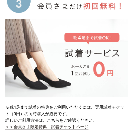
tutumo -つつも-
flune -フリューン-
kalie. -カリエ-
converse -コンバース-
moz -モズ-
人気シリーズから選ぶ
エアスイートパンプス
幅広4E対応フリーリー
ふわカルシリーズ
極やわシリーズ
整うシリーズ
日本製
※靴4足まで試着の特典をご利用いただくには、専用試着チケッ
ト（0円）の同時購入が必要です。
シーンから選ぶ
詳しいご利用方法は、こちらをご確認ください。
＞＞会員さま限定特典 試着チケットページ