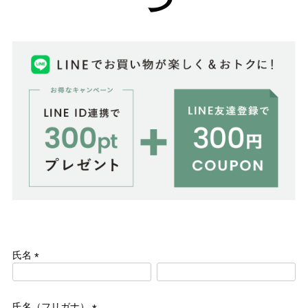
27.0cm
価格から選ぶ
¥499以下
¥500～¥999以下
¥1,000～¥1,999以下
¥2,000～¥2,999以下
¥3,000～¥3,999以下
¥4,000以上
その他
氏名
新規会員登録
(必
須)
ご利用ガイド
氏名（フリガナ）