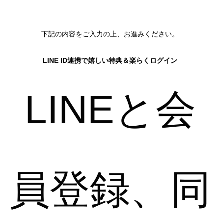
結婚式・お呼ばれ
通勤パンプス
お葬式・葬儀
オフィス履き替え
下記の内容をご入力の上、お進みください。
リクルート・就活
雨の日
LINE ID連携で嬉しい特典＆楽らくログイン
旅行
プレママ
LINEと会
カラーから選ぶ
ブラック
ホワイト
ベージュ
グレー
ブラウン
レッド
員登録、同
ピンク
オレンジ
イエロー
グリーン
ブルー
パープル