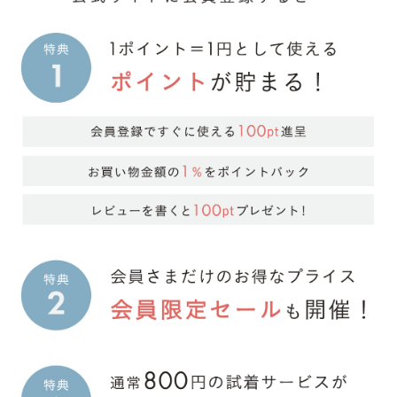
バレエシューズ
ローファー レディース
スニーカー・スリッポン
レインシューズ
カジュアルシューズ
モカシン
サンダル
キッズ
シューズケア
ウェア
セール会場
ブランドから選ぶ
menue -メヌエ-
mooimooi -モーイモーイ-