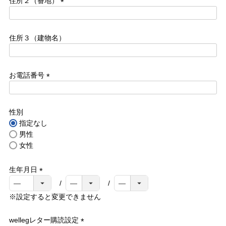
住所２（番地）
(必
須)
住所３（建物名）
お電話番号
(必
須)
性別
指定なし
男性
女性
生年月日
(必
須)
※設定すると変更できません
wellegレター購読設定