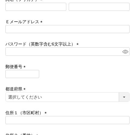
(必
よくあるご質問
須)
Ｅメールアドレス
靴の用語集
(必
須)
パスワード（英数字含む6文字以上）
サイズの測り方
(必
須)
お問い合わせ
郵便番号
(必
プライバシーポリシー
須)
都道府県
特定商取引法
(必
須)
会社概要
住所１（市区町村）
(必
須)