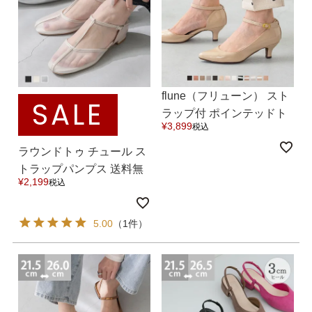
flune（フリューン） スト
SALE
ラップ付 ポインテッドト
マイページメニュー
¥
3,899
税込
ゥ パンプス 5cmヒール 送
料無料
ラウンドトゥ チュール ス
マイページ
注文履歴
トラップパンプス 送料無
¥
2,199
税込
料
お気に入り
クーポン
5.00
（1件）
アイテムカテゴリから選ぶ
パンプス
ブーツ