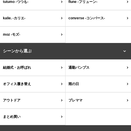
tutumo -つつも-
flune -フリューン-
ゴールド
シルバー
クリア
kalie. -カリエ-
converse -コンバース-
サイズから選ぶ
moz -モズ-
21.0cm
21.5cm
シーンから選ぶ
22.0cm
22.5cm
結婚式・お呼ばれ
通勤パンプス
23.0cm
23.5cm
オフィス履き替え
雨の日
24.0cm
24.5cm
アウトドア
プレママ
25.0cm
25.5cm
まとめ買い
26.0cm
26.5cm