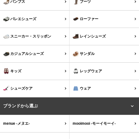
パンプス
ブーツ
結婚式・お呼ばれ
通勤パンプス
バレエシューズ
ローファー
お葬式・葬儀
オフィス履き替え
スニーカー・スリッポン
レインシューズ
リクルート・就活
雨の日
カジュアルシューズ
サンダル
旅行
プレママ
キッズ
レッグウェア
カラーから選ぶ
シューズケア
ウェア
ブラック
ホワイト
ベージュ
グレー
ブラウン
レッド
ブランドから選ぶ
menue -メヌエ-
mooimooi -モーイモーイ-
ピンク
オレンジ
イエロー
グリーン
ブルー
パープル