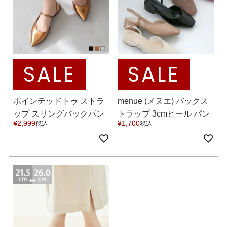
バレエシューズ
ローファー レディース
スニーカー・スリッポン
レインシューズ
カジュアルシューズ
モカシン
SALE
SALE
サンダル
キッズ
ポインテッドトゥ ストラ
menue (メヌエ) バックス
ップ スリングバックパン
トラップ 3cmヒール パン
シューズケア
ウェア
¥
2,999
¥
1,700
税込
税込
プス 送料無料
プス 送料無料
セール会場
ブランドから選ぶ
menue -メヌエ-
mooimooi -モーイモーイ-