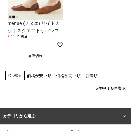
tutumo -つつも-
flune -フリューン-
kalie. -カリエ-
converse -コンバース-
menue (メヌエ) サイドカ
ットスクエアトゥパンプ
moz -モズ-
¥
2,999
税込
ス 送料無料
人気シリーズから選ぶ
在庫切れ
エアスイートパンプス
幅広4E対応フリーリー
価格が安い順
価格が高い順
新着順
並び替え
ふわカルシリーズ
極やわシリーズ
5
件中
1
-
5
件表示
整うシリーズ
日本製
カテゴリから選ぶ
シーンから選ぶ