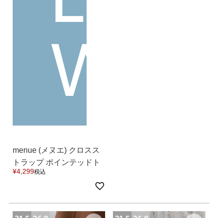
27.0cm
W
価格から選ぶ
¥499以下
¥500～¥999以下
¥1,000～¥1,999以下
¥2,000～¥2,999以下
¥3,000～¥3,999以下
¥4,000以上
menue (メヌエ) クロスス
その他
トラップ ポインテッドト
¥
4,299
税込
ゥ ヒールパンプス 送料無
新規会員登録
料
ご利用ガイド