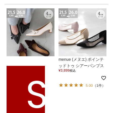
menue (メヌエ) ポインテ
ッドトゥ シアーパンプス
S
¥
3,899
税込
送料無料
5.00
（1件）