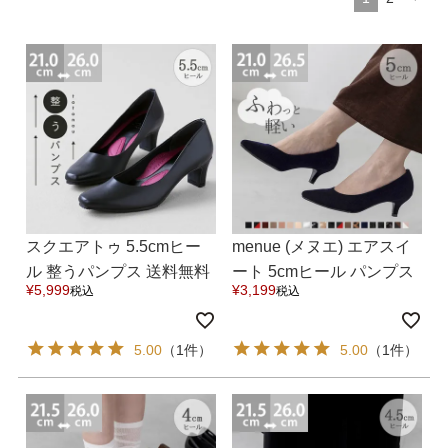
結婚式・お呼ばれ
通勤パンプス
お葬式・葬儀
オフィス履き替え
リクルート・就活
雨の日
旅行
プレママ
カラーから選ぶ
スクエアトゥ 5.5cmヒー
menue (メヌエ) エアスイ
ル 整うパンプス 送料無料
ート 5cmヒール パンプス
¥
5,999
¥
3,199
税込
税込
送料無料
ブラック
ホワイト
ベージュ
グレー
ブラウン
レッド
5.00
（1件）
5.00
（1件）
ピンク
オレンジ
イエロー
グリーン
ブルー
パープル