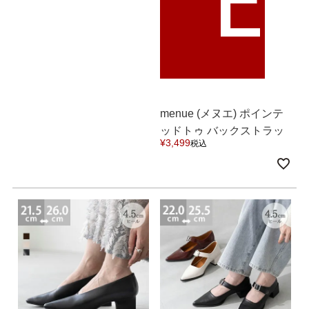
menue (メヌエ) ポインテ
ッドトゥ バックストラッ
¥
3,499
税込
プ ウェッジソール パンプ
ス 送料無料