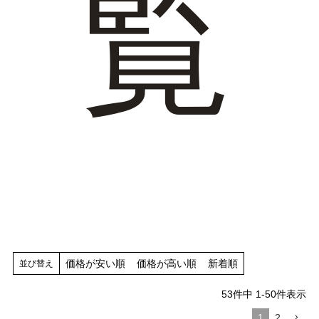
覧
tutumo -つつも-
flune -フリューン-
kalie. -カリエ-
converse -コンバース-
moz -モズ-
人気シリーズから選ぶ
エアスイートパンプス
幅広4E対応フリーリー
ふわカルシリーズ
極やわシリーズ
整うシリーズ
日本製
価格が安い順
価格が高い順
新着順
並び替え
シーンから選ぶ
53
件中
1
-
50
件表示
1
2