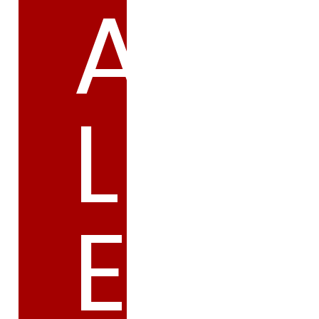
A
L
E