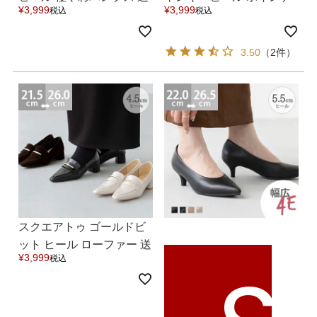
¥
3,999
¥
3,999
税込
税込
料無料
ッドトゥ パンプス 送料無
料
3.50
（2件）
スクエアトゥ ゴールドビ
ット ヒール ローファー 送
¥
3,999
税込
料無料