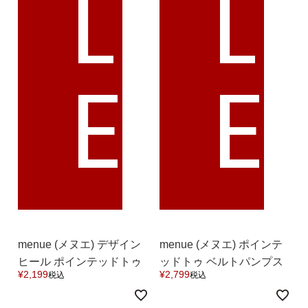
L
L
E
E
menue (メヌエ) デザイン
menue (メヌエ) ポインテ
ヒール ポインテッドトゥ
ッドトゥ ベルトパンプス
¥
2,199
¥
2,799
税込
税込
パンプス 送料無料
送料無料