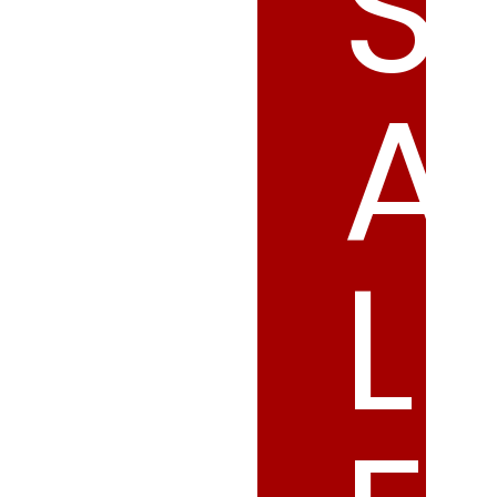
S
A
L