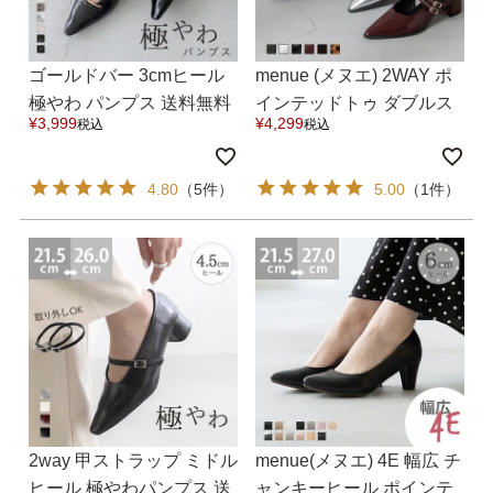
ゴールドバー 3cmヒール
menue (メヌエ) 2WAY ポ
極やわ パンプス 送料無料
インテッドトゥ ダブルス
¥
3,999
¥
4,299
税込
税込
トラップパンプス 送料無
料
4.80
（5件）
5.00
（1件）
2way 甲ストラップ ミドル
menue(メヌエ) 4E 幅広 チ
ヒール 極やわパンプス 送
ャンキーヒール ポインテ