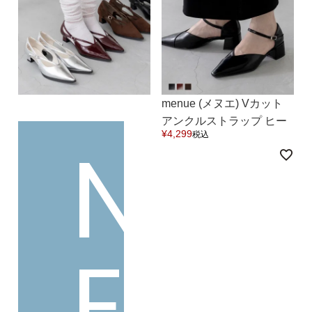
ゴールド
シルバー
クリア
サイズから選ぶ
21.0cm
21.5cm
menue (メヌエ) Vカット
アンクルストラップ ヒー
N
¥
4,299
税込
22.0cm
22.5cm
ル パンプス 送料無料
23.0cm
23.5cm
24.0cm
24.5cm
E
25.0cm
25.5cm
26.0cm
26.5cm