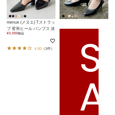
menue (メヌエ) Tストラッ
プ 変形ヒール パンプス 送
S
¥
3,999
税込
料無料
4.00
（3件）
A