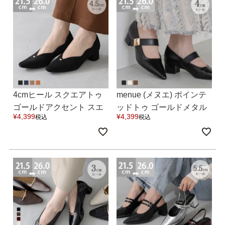
よくあるご質問
靴の用語集
サイズの測り方
4cmヒール スクエアトゥ
menue (メヌエ) ポインテ
お問い合わせ
ゴールドアクセント スエ
ッドトゥ ゴールドメタル
¥
4,399
¥
4,399
税込
税込
ード パンプス 送料無料 8
4cmヒール メリージェー
プライバシーポリシー
月20日頃発送予定
ンパンプス 送料無料
特定商取引法
会社概要