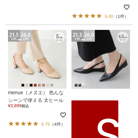
ンプス 送料無料
5.00
（1件）
menue（メヌエ） 色んな
シーンで使える 太ヒール
S
¥
3,899
税込
セパレートパンプス 送料
無料
4.75
（4件）