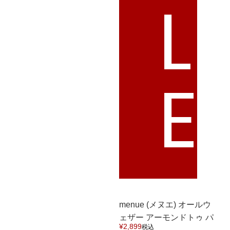
L
E
menue (メヌエ) オールウ
ェザー アーモンドトゥ パ
¥
2,899
税込