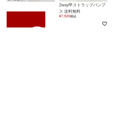
2way甲ストラップパンプ
ス 送料無料
S
¥
7,920
税込
5.00
（1件）
A