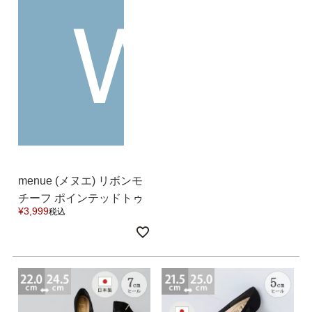
W
menue (メヌエ) リボンモ
チーフ ポインテッドトゥ
¥
3,999
税込
ヒールパンプス 送料無料