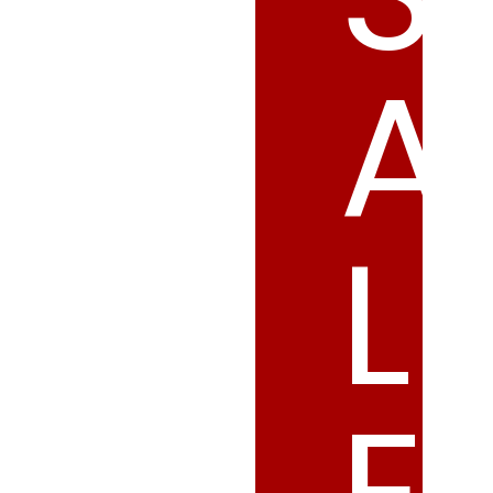
A
L
E