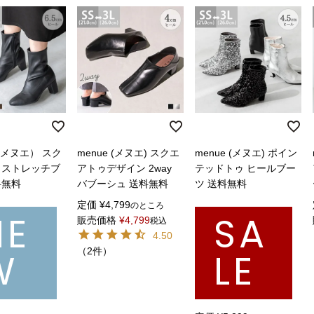
（メヌエ） スク
menue (メヌエ) スクエ
menue (メヌエ) ポイン
 ストレッチブ
アトゥデザイン 2way
テッドトゥ ヒールブー
料無料
バブーシュ 送料無料
ツ 送料無料
定価
¥
4,799
のところ
NE
SA
販売価格
¥
4,799
税込
4.50
W
LE
（2件）