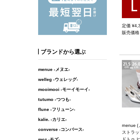
L
定価
¥
4,
販売価格
ブランドから選ぶ
menue -メヌエ-
welleg -ウェレッグ-
mooimooi -モーイモーイ-
tutumo -つつも-
flune -フリューン-
kalie. -カリエ-
menue
converse -コンバース-
ストラッ
ドトゥ 
moz -モズ-