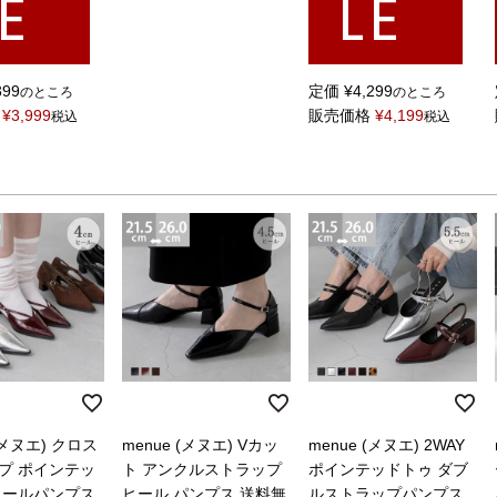
E
LE
399
定価
¥
4,299
のところ
のところ
¥
3,999
販売価格
¥
4,199
税込
税込
 (メヌエ) クロス
menue (メヌエ) Vカッ
menue (メヌエ) 2WAY
プ ポインテッ
ト アンクルストラップ
ポインテッドトゥ ダブ
ヒールパンプス
ヒール パンプス 送料無
ルストラップパンプス