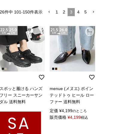
1
2
3
4
5
26
件中
101
-
150
件表示
スポッと履ける ハンズ
menue (メヌエ) ポイン
フリー スニーカーサン
テッドトゥ ヒール ロー
ダル 送料無料
ファー 送料無料
定価
¥
4,199
のところ
SA
販売価格
¥
4,199
税込