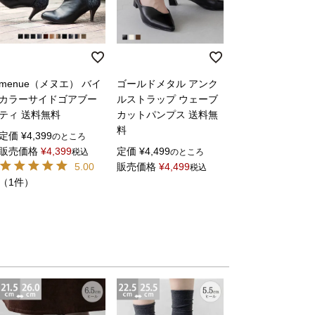
menue（メヌエ） バイ
ゴールドメタル アンク
カラーサイドゴアブー
ルストラップ ウェーブ
ティ 送料無料
カットパンプス 送料無
料
定価
¥
4,399
のところ
販売価格
¥
4,399
定価
¥
4,499
税込
のところ
5.00
販売価格
¥
4,499
税込
（1件）