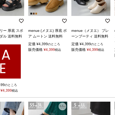
リー 厚底 スポ
menue (メヌエ) 厚底 ボ
menue（メヌエ） プレ
ダル 送料無料
ア ムートン 送料無料
ーンブーティ 送料無料
定価
¥
4,399
定価
¥
4,399
のところ
のところ
SA
販売価格
¥
4,399
販売価格
¥
4,399
税込
税込
E
499
のところ
¥
4,399
税込