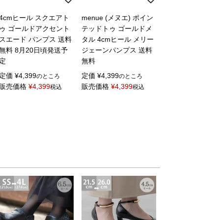
4cmヒール スクエアト
menue (メヌエ) ポイン
ゥ ゴールドアクセント
テッドトゥ ゴールドメ
スエード パンプス 送料
タル 4cmヒール メリー
無料 8月20日頃発送予
ジェーンパンプス 送料
定
無料
定価
¥
4,399
定価
¥
4,399
のところ
のところ
販売価格
¥
4,399
販売価格
¥
4,399
税込
税込