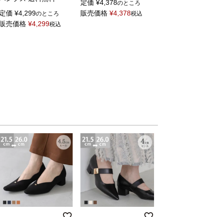
定価
¥
4,378
のところ
定価
¥
4,299
販売価格
¥
4,378
のところ
税込
販売価格
¥
4,299
税込