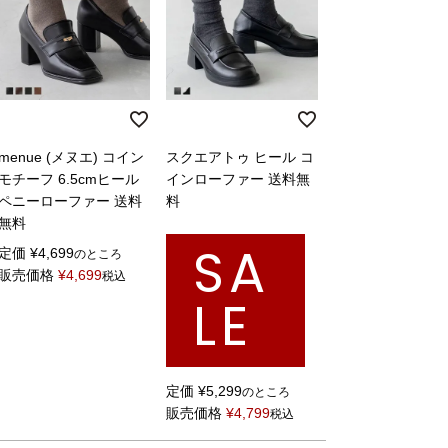
menue (メヌエ) コイン
スクエアトゥ ヒール コ
モチーフ 6.5cmヒール
インローファー 送料無
ペニーローファー 送料
料
無料
SA
定価
¥
4,699
のところ
販売価格
¥
4,699
税込
LE
定価
¥
5,299
のところ
販売価格
¥
4,799
税込