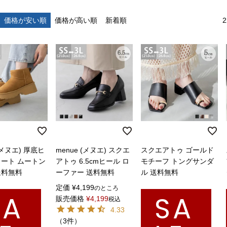
価格が安い順
価格が高い順
新着順
2
 (メヌエ) 厚底ヒ
menue (メヌエ) スクエ
スクエアトゥ ゴールド
ョート ムートン
アトゥ 6.5cmヒール ロ
モチーフ トングサンダ
送料無料
ーファー 送料無料
ル 送料無料
定価
¥
4,199
のところ
SA
SA
販売価格
¥
4,199
税込
4.33
（3件）