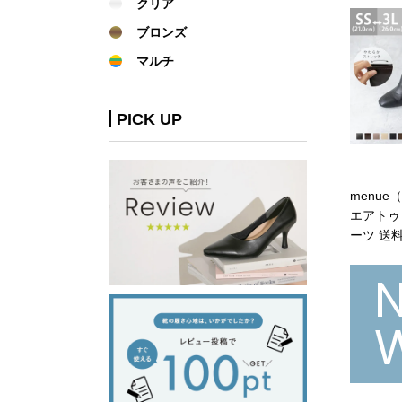
クリア
ブロンズ
マルチ
PICK UP
menue
エアトゥ
ーツ 送