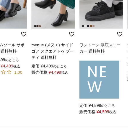
ムソール サボ
menue (メヌエ) サイド
ワントーン 厚底スニー
 送料無料
ゴア スクエアトゥ ブー
カー 送料無料
ティ 送料無料
499
のところ
NE
¥
4,499
定価
¥
4,499
税込
のところ
1.00
販売価格
¥
4,499
税込
W
定価
¥
4,599
のところ
販売価格
¥
4,599
税込