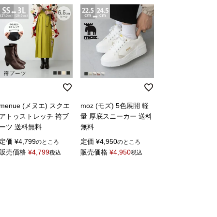
menue (メヌエ) スクエ
moz (モズ) 5色展開 軽
アトゥストレッチ 袴ブ
量 厚底スニーカー 送料
ーツ 送料無料
無料
定価
¥
4,799
定価
¥
4,950
のところ
のところ
販売価格
¥
4,799
販売価格
¥
4,950
税込
税込