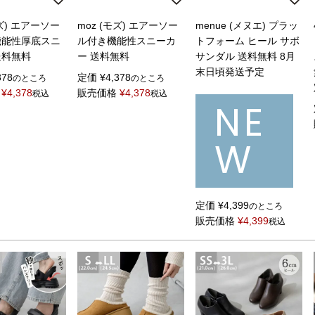
モズ) エアーソー
moz (モズ) エアーソー
menue (メヌエ) プラッ
機能性厚底スニ
ル付き機能性スニーカ
トフォーム ヒール サボ
送料無料
ー 送料無料
サンダル 送料無料 8月
末日頃発送予定
378
定価
¥
4,378
のところ
のところ
¥
4,378
販売価格
¥
4,378
税込
税込
NE
W
定価
¥
4,399
のところ
販売価格
¥
4,399
税込