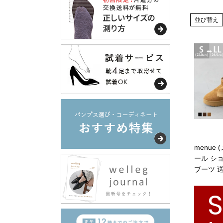
並び替え
menue
ール シ
ブーツ 