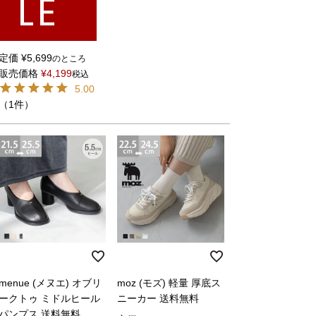
LE
定価
¥
5,699
のところ
販売価格
¥
4,199
税込
5.00
（1件）
menue (メヌエ) オブリ
moz (モズ) 軽量 厚底ス
ークトゥ ミドルヒール
ニーカー 送料無料
パンプス 送料無料