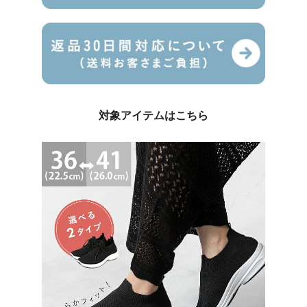
シーンから選ぶ
オフィス履き替え
結婚式・お呼ばれ
対象アイテムはこちら
雨の日
プレママ
カラーから選ぶ
サイズから選ぶ