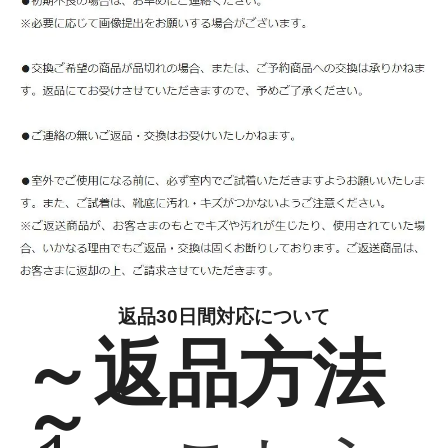
返品30日間対応について
～返品方法
～