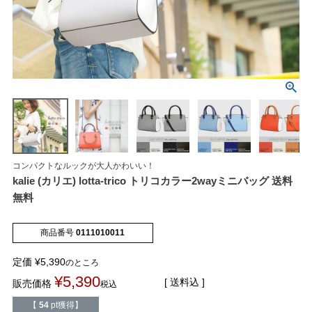
マイページメニュー
マイページ
注文履歴
コンパクトなルックが大人かわいい！
kalie (カリエ) lotta-trico トリコカラー2wayミニバッグ 送料
無料
お気に入り
クーポン
商品番号
0111010011
アイテムカテゴリから選ぶ
定価
¥
5,390
のところ
¥
5,390
パンプス
ブーツ
送料込
販売価格
税込
【
54
pt獲得】