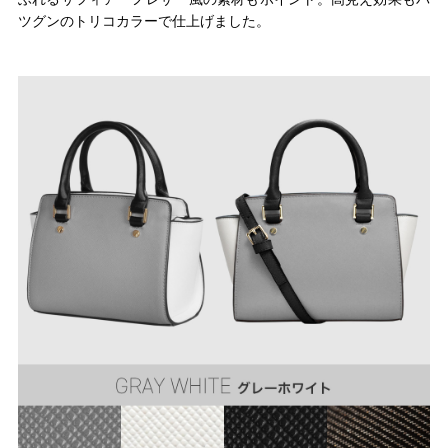
ツグンのトリコカラーで仕上げました。
ゴールド
シルバー
クリア
サイズから選ぶ
21.0cm
21.5cm
22.0cm
22.5cm
23.0cm
23.5cm
24.0cm
24.5cm
25.0cm
25.5cm
26.0cm
26.5cm