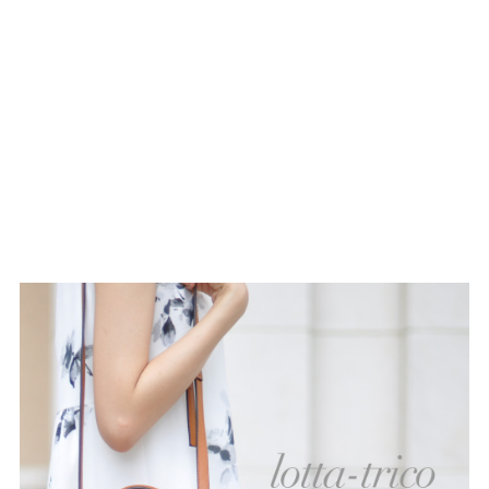
tutumo -つつも-
flune -フリューン-
kalie. -カリエ-
converse -コンバース-
moz -モズ-
人気シリーズから選ぶ
エアスイートパンプス
幅広4E対応フリーリー
ふわカルシリーズ
極やわシリーズ
整うシリーズ
日本製
シーンから選ぶ