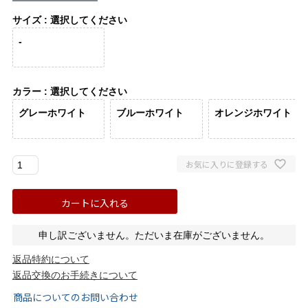
バレエシューズ
ローファー レディース
サイズ
選択してください
-
スニーカー・スリッポン
レインシューズ
カジュアルシューズ
モカシン
カラー
選択してください
グレーホワイト
ブルーホワイト
オレンジホワイト
サンダル
キッズ
シューズケア
ウェア
お気に入りに登録する
セール会場
カートに入れる
申し訳ございません。ただいま在庫がございません。
ブランドから選ぶ
返品特約について
返品交換のお手続きについて
menue -メヌエ-
mooimooi -モーイモーイ-
商品についてのお問い合わせ