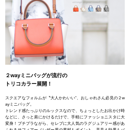
結婚式・お呼ばれ
通勤パンプス
お葬式・葬儀
オフィス履き替え
リクルート・就活
雨の日
旅行
プレママ
カラーから選ぶ
２wayミニバッグが流行の
トリコカラー展開！
ブラック
ホワイト
ベージュ
グレー
ブラウン
レッド
スクエアなフォルムが〝大人かわいい”、おしゃれさん必見の２w
ayミニバッグ。
トレンド感たっぷりのルックスなので、ちょっとしたお出かけ時
などに、さっと肩にかけるだけで、手軽にファッショニスタに大
ピンク
オレンジ
イエロー
グリーン
ブルー
パープル
変身！プチプラながら、セレブに大人気のラグジュアリー感があ
ふれるサフィアーノレザー風の素材もポイント。高見え効果もバ