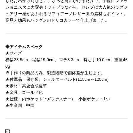
したお出かけ時などに、さっと肩にかけるだけで、手軽にファッ
ショニスタに大変身！プチプラながら、セレブに大人気のラグジ
ュアリー感があふれるサフィアーノレザー風の素材もポイント。
高見え効果もバツグンのトリコカラーで仕上げました。
◆アイテムスペック
★サイズ
横幅23.5cm、縦幅19.0cm、マチ8.3cm、持ち手10.0cm、重量46
0g
※手作りの商品の為、製造段階で個体差が生じます。
★付属品：保存袋、ショルダーベルト(115cm～125cm)
★素材：高級合成皮革
★金具：ゴールド色
★仕様：内ポケット1つ(ファスナー)、 小物ポケット1つ
★生産国：中国