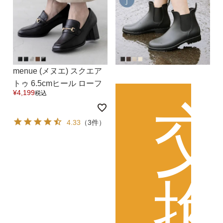
menue (メヌエ) スクエア
トゥ 6.5cmヒール ローフ
¥
4,199
税込
ァー 送料無料
4.33
（3件）