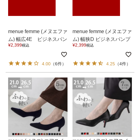
menue femme (メヌエファ
menue femme (メヌエファ
ム) 幅広4E ビジネスパン
ム) 幅狭D ビジネスパンプ
¥
2,399
¥
2,399
税込
税込
プス 送料無料
ス 送料無料
4.00
（6件）
4.25
（4件）