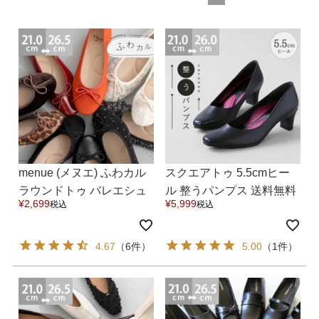
結婚式・お呼ばれ
通勤パンプス
お葬式・葬儀
オフィス履き替え
リクルート・就活
雨の日
旅行
プレママ
menue (メヌエ) ふわカル
スクエアトゥ 5.5cmヒー
カラーから選ぶ
ラウンドトゥ バレエシュ
ル 整うパンプス 送料無料
¥
2,699
¥
5,999
税込
税込
ーズ 送料無料
4.67
（6件）
5.00
（1件）
ブラック
ホワイト
ベージュ
グレー
ブラウン
レッド
ピンク
オレンジ
イエロー
グリーン
ブルー
パープル