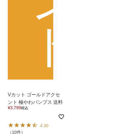
ン
ト
Vカット ゴールドアクセ
ント 極やわパンプス 送料
¥
3,799
税込
無料 交換無料イベント
4.30
（10件）