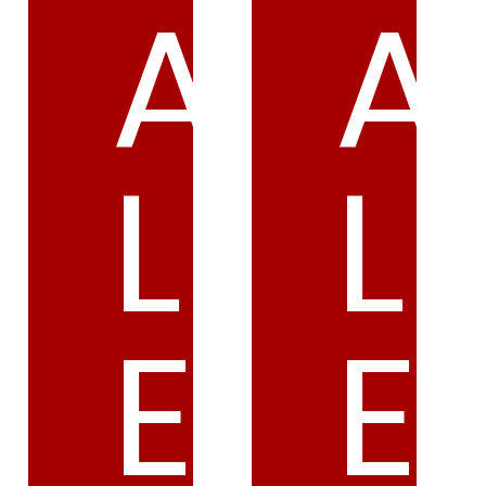
A
A
L
L
E
E