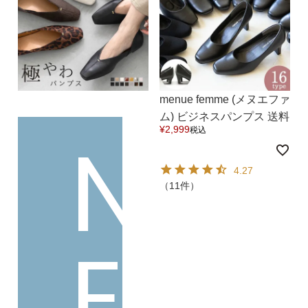
ゴールド
シルバー
クリア
サイズから選ぶ
menue femme (メヌエファ
21.0cm
21.5cm
ム) ビジネスパンプス 送料
N
¥
2,999
税込
無料
22.0cm
22.5cm
4.27
（11件）
23.0cm
23.5cm
E
24.0cm
24.5cm
25.0cm
25.5cm
26.0cm
26.5cm