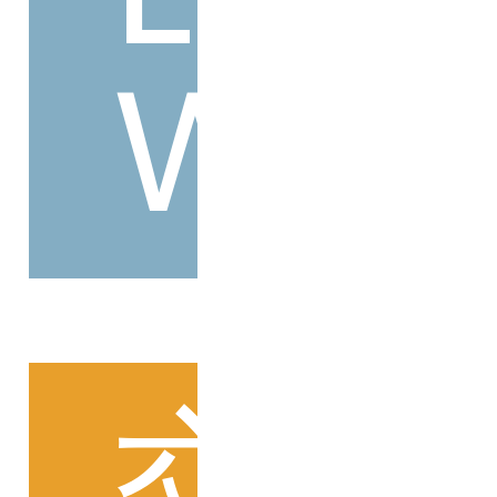
W
27.0cm
価格から選ぶ
¥499以下
¥500～¥999以下
¥1,000～¥1,999以下
¥2,000～¥2,999以下
¥3,000～¥3,999以下
¥4,000以上
交
その他
新規会員登録