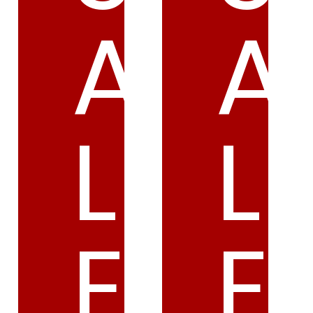
A
A
L
L
E
E