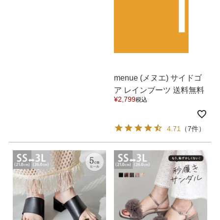
menue (メヌエ) サイドゴ
ア レインブーツ 送料無料
¥
2,799
税込
レイン交換無料イベント
4.71
（7件）