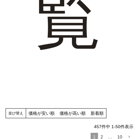
覧
tutumo -つつも-
flune -フリューン-
kalie. -カリエ-
converse -コンバース-
moz -モズ-
人気シリーズから選ぶ
エアスイートパンプス
幅広4E対応フリーリー
ふわカルシリーズ
極やわシリーズ
価格が安い順
価格が高い順
新着順
並び替え
整うシリーズ
日本製
457
件中
1
-
50
件表示
シーンから選ぶ
1
2
…
10