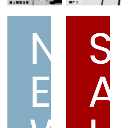
N
S
E
A