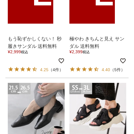
もう恥ずかしくない！ 秒
極やわ きちんと見え サン
履きサンダル 送料無料
ダル 送料無料
¥
2,999
¥
2,399
税込
税込
4.25
（4件）
4.40
（5件）