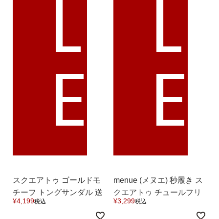
L
L
E
E
スクエアトゥ ゴールドモ
menue (メヌエ) 秒履き ス
チーフ トングサンダル 送
クエアトゥ チュールフリ
¥
4,199
¥
3,299
税込
税込
料無料
ル ストラップサンダル 送
料無料