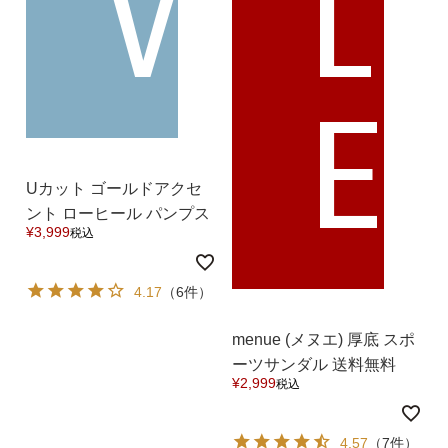
W
L
E
Uカット ゴールドアクセ
ント ローヒール パンプス
¥
3,999
税込
送料無料
4.17
（6件）
menue (メヌエ) 厚底 スポ
ーツサンダル 送料無料
¥
2,999
税込
4.57
（7件）