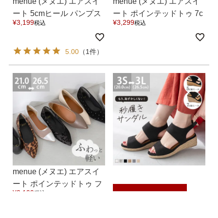
menue (メヌエ) エアスイ
menue (メヌエ) エアスイ
ート 5cmヒール パンプス
ート ポインテッドトゥ 7c
¥
3,199
¥
3,299
税込
税込
送料無料
mヒールパンプス 送料無
料
5.00
（1件）
menue (メヌエ) エアスイ
ート ポインテッドトゥ フ
¥
3,199
税込
ラットパンプス 送料無料