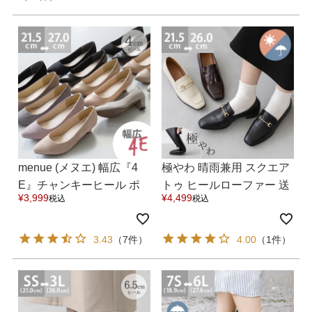
menue (メヌエ) 幅広『4
極やわ 晴雨兼用 スクエア
E』チャンキーヒール ポ
トゥ ヒールローファー 送
¥
3,999
¥
4,499
税込
税込
インテッドトゥパンプス
料無料
送料無料
3.43
（7件）
4.00
（1件）