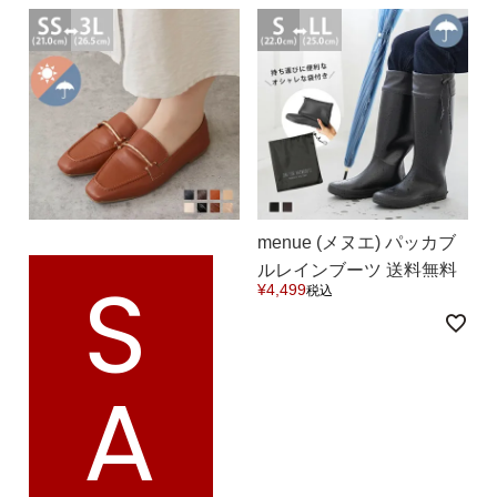
menue (メヌエ) パッカブ
S
ルレインブーツ 送料無料
¥
4,499
税込
A