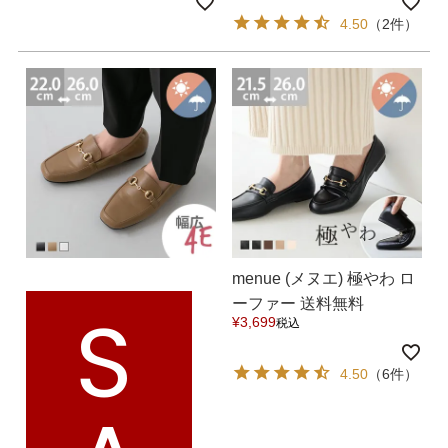
4.50
（2件）
27.0cm
価格から選ぶ
¥499以下
¥500～¥999以下
¥1,000～¥1,999以下
¥2,000～¥2,999以下
¥3,000～¥3,999以下
¥4,000以上
menue (メヌエ) 極やわ ロ
S
ーファー 送料無料
その他
¥
3,699
税込
新規会員登録
4.50
（6件）
ご利用ガイド