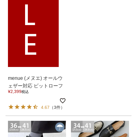
L
E
menue (メヌエ) オールウ
ェザー対応 ビットローフ
¥
2,399
税込
ァー 送料無料
4.67
（3件）