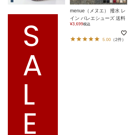
menue（メヌエ） 撥水 レ
S
イン バレエシューズ 送料
¥
3,699
税込
無料
5.00
（2件）
A
マイページメニュー
マイページ
注文履歴
L
お気に入り
クーポン
アイテムカテゴリから選ぶ
E
パンプス
ブーツ