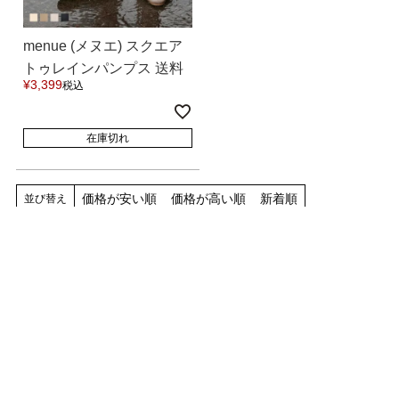
menue (メヌエ) スクエア
トゥレインパンプス 送料
¥
3,399
税込
無料
在庫切れ
価格が安い順
価格が高い順
新着順
並び替え
17
件中
1
-
17
件表示
RECENTRY VIEWED ITEMS
最近チェックした商品