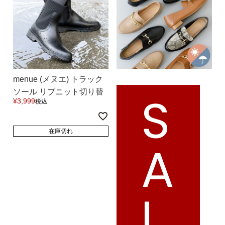
menue (メヌエ) トラック
S
ソール リブニット切り替
¥
3,999
税込
え レインブーツ 送料無料
在庫切れ
A
L