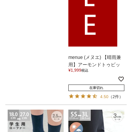
E
menue (メヌエ) 【晴雨兼
用】アーモンドトゥビッ
¥
1,999
税込
トローファー 送料無料
在庫切れ
4.50
（2件）