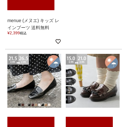
バレエシューズ
ローファー レディース
スニーカー・スリッポン
レインシューズ
menue (メヌエ) キッズ レ
インブーツ 送料無料
¥
2,399
税込
カジュアルシューズ
モカシン
サンダル
キッズ
シューズケア
ウェア
セール会場
ブランドから選ぶ
menue -メヌエ-
mooimooi -モーイモーイ-