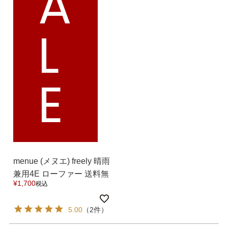
A
よくあるご質問
L
靴の用語集
E
サイズの測り方
お問い合わせ
プライバシーポリシー
menue (メヌエ) freely 晴雨
特定商取引法
兼用4E ローファー 送料無
¥
1,700
税込
料
会社概要
5.00
（2件）