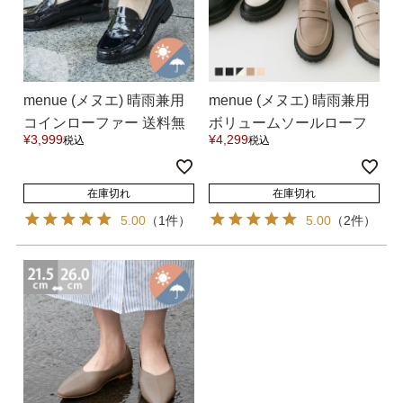
menue (メヌエ) 晴雨兼用
menue (メヌエ) 晴雨兼用
コインローファー 送料無
ボリュームソールローフ
¥
3,999
¥
4,299
税込
税込
料
ァー 送料無料
在庫切れ
在庫切れ
5.00
（1件）
5.00
（2件）