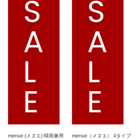
S
S
tutumo -つつも-
flune -フリューン-
kalie. -カリエ-
converse -コンバース-
A
A
moz -モズ-
L
L
人気シリーズから選ぶ
エアスイートパンプス
幅広4E対応フリーリー
E
E
ふわカルシリーズ
極やわシリーズ
整うシリーズ
日本製
シーンから選ぶ
menue (メヌエ) 晴雨兼用
menue（メヌエ） 4タイプ