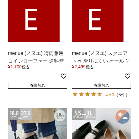
E
E
menue (メヌエ) 晴雨兼用
menue (メヌエ) スクエア
コインローファー 送料無
トゥ 滑りにくい オールウ
¥
1,700
¥
2,499
税込
税込
料
ェザーブーツ 送料無料
在庫切れ
在庫切れ
4.60
（5件）