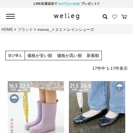
LINE友達追加で
プレゼント!!
600円分の特典
HOME
ブランド
menue_メヌエ
レインシューズ
価格が安い順
価格が高い順
新着順
並び替え
17
件中
1
-
17
件表示