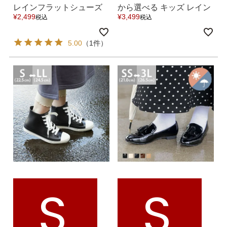
結婚式・お呼ばれ
通勤パンプス
レインフラットシューズ
から選べる キッズ レイン
¥
2,499
¥
3,499
税込
税込
送料無料
ローファー 送料無料
お葬式・葬儀
オフィス履き替え
5.00
（1件）
リクルート・就活
雨の日
旅行
プレママ
カラーから選ぶ
ブラック
ホワイト
ベージュ
グレー
ブラウン
レッド
S
S
ピンク
オレンジ
イエロー
グリーン
ブルー
パープル