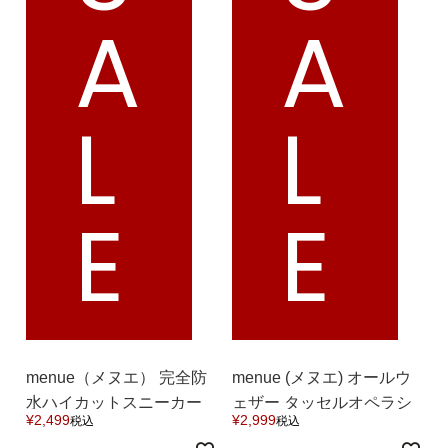
A
A
ゴールド
シルバー
クリア
サイズから選ぶ
L
L
21.0cm
21.5cm
22.0cm
22.5cm
E
E
23.0cm
23.5cm
24.0cm
24.5cm
25.0cm
25.5cm
menue（メヌエ） 完全防
menue (メヌエ) オールウ
水ハイカットスニーカー
ェザー タッセルオペラシ
26.0cm
26.5cm
¥
2,499
¥
2,999
税込
税込
送料無料
ューズ 送料無料