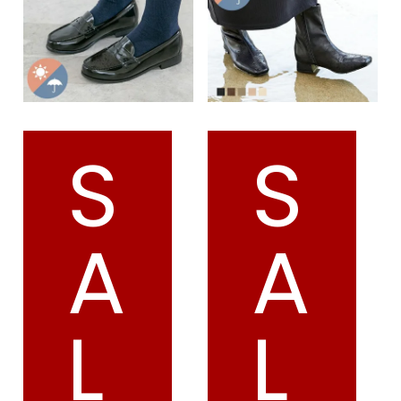
S
S
A
A
L
L