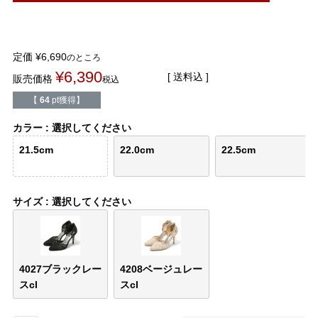
整うシリーズ
日本製
定価
¥
6,690
のところ
シーンから選ぶ
¥
6,390
送料込
販売価格
税込
【
64
pt獲得】
結婚式・お呼ばれ
通勤パンプス
カラー
選択してください
お葬式・葬儀
オフィス履き替え
21.5cm
22.0cm
22.5cm
リクルート・就活
雨の日
サイズ
選択してください
旅行
プレママ
カラーから選ぶ
4027ブラックレー
4208ベージュレー
スcl
スcl