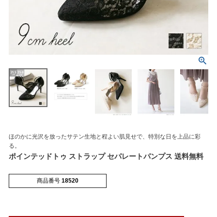
ほのかに光沢を放ったサテン生地と程よい肌見せで、特別な日を上品に彩
る。
マイページメニュー
ポインテッドトゥ ストラップ セパレートパンプス 送料無料
マイページ
注文履歴
商品番号
18520
お気に入り
クーポン