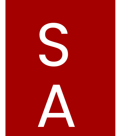
S
アイテムカテゴリから選ぶ
パンプス
ブーツ
バレエシューズ
ローファー レディー
スニーカー・スリッポン
レインシューズ
A
カジュアルシューズ
モカシン
サンダル
キッズ
シューズケア
ウェア
セール会場