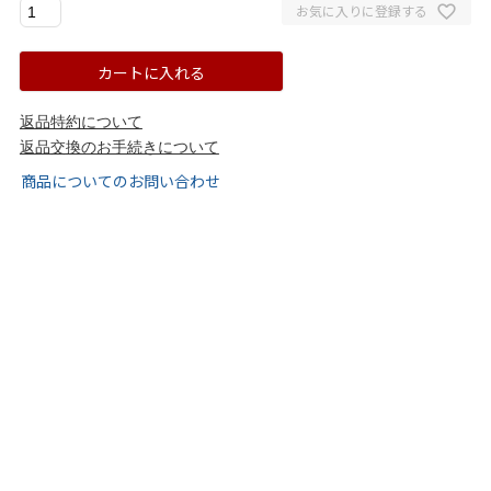
お気に入りに登録する
ブラック
ホワイト
ベージュ
グレー
ブラウン
レッド
カートに入れる
イエロー
グリーン
ブルー
パープル
ゴールド
シル
返品特約について
返品交換のお手続きについて
サイズから選ぶ
商品についてのお問い合わせ
21.0cm
21.5cm
22.0cm
22.5cm
23.0cm
23.5cm
24.0cm
24.5cm
25.0cm
25.5cm