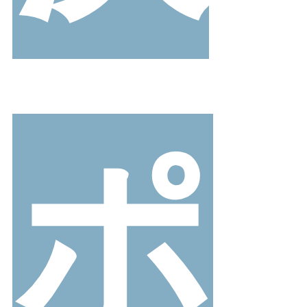
ブラック
ホワイト
ベージュ
グレー
ブラウン
レッド
イエロー
グリーン
ブルー
パープル
ゴールド
シル
サイズから選ぶ
ポ
21.0cm
21.5cm
22.0cm
22.5cm
23.0cm
23.5cm
24.0cm
24.5cm
25.0cm
25.5cm