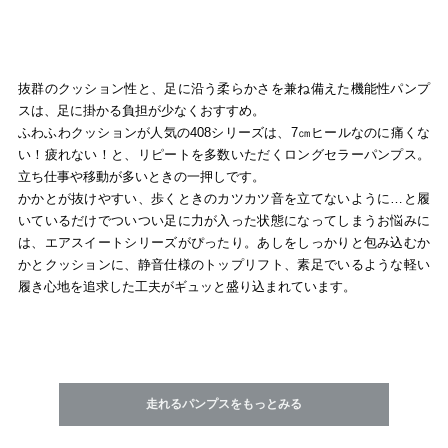
抜群のクッション性と、足に沿う柔らかさを兼ね備えた機能性パンプ
スは、足に掛かる負担が少なくおすすめ。
ふわふわクッションが人気の408シリーズは、7㎝ヒールなのに痛くな
い！疲れない！と、リピートを多数いただくロングセラーパンプス。
立ち仕事や移動が多いときの一押しです。
かかとが抜けやすい、歩くときのカツカツ音を立てないように…と履
いているだけでついつい足に力が入った状態になってしまうお悩みに
は、エアスイートシリーズがぴったり。あしをしっかりと包み込むか
かとクッションに、静音仕様のトップリフト、素足でいるような軽い
履き心地を追求した工夫がギュッと盛り込まれています。
走れるパンプスをもっとみる