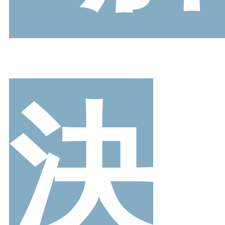
整うシリーズ
日本製
シーンから選ぶ
結婚式・お呼ばれ
通勤パンプス
決
お葬式・葬儀
オフィス履き替え
リクルート・就活
雨の日
旅行
プレママ
カラーから選ぶ