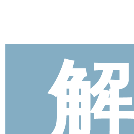
ブランドから選ぶ
menue -メヌエ-
mooimooi -モーイモーイ-
tutumo -つつも-
flune -フリューン-
kalie. -カリエ-
converse -コンバース-
moz -モズ-
人気シリーズから選ぶ
エアスイートパンプス
幅広4E対応フリーリー
ふわカルシリーズ
極やわシリーズ