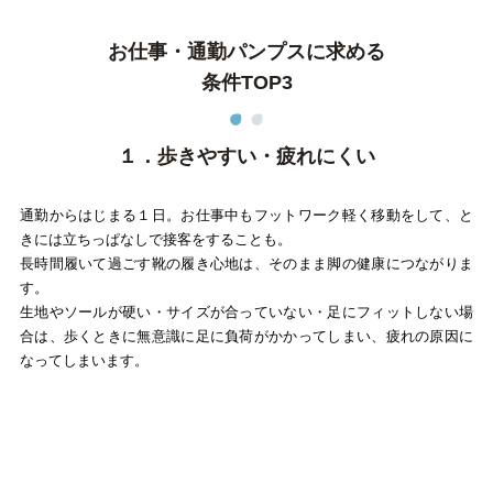
アイテムカテゴリから選ぶ
お仕事・通勤パンプスに求める
条件TOP3
パンプス
ブーツ
１．歩きやすい・疲れにくい
バレエシューズ
ローファー レディー
通勤からはじまる１日。お仕事中もフットワーク軽く移動をして、と
スニーカー・スリッポン
レインシューズ
きには立ちっぱなしで接客をすることも。
長時間履いて過ごす靴の履き心地は、そのまま脚の健康につながりま
す。
カジュアルシューズ
モカシン
生地やソールが硬い・サイズが合っていない・足にフィットしない場
合は、歩くときに無意識に足に負荷がかかってしまい、疲れの原因に
サンダル
キッズ
なってしまいます。
シューズケア
ウェア
セール会場