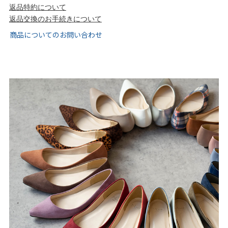
tutumo -つつも-
flune -フリューン-
返品特約について
返品交換のお手続きについて
kalie. -カリエ-
converse -コンバース-
商品についてのお問い合わせ
moz -モズ-
人気シリーズから選ぶ
エアスイートパンプス
幅広4E対応フリーリー
ふわカルシリーズ
極やわシリーズ
整うシリーズ
日本製
シーンから選ぶ