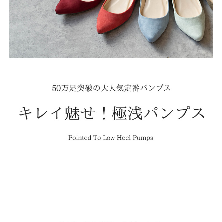
結婚式・お呼ばれ
通勤パンプス
お葬式・葬儀
オフィス履き替え
リクルート・就活
雨の日
旅行
プレママ
カラーから選ぶ
ブラック
ホワイト
ベージュ
グレー
ブラウン
レッド
ピンク
オレンジ
イエロー
グリーン
ブルー
パープル