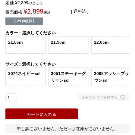
定価
¥
2,899
バレエシューズ
ローファー レディース
のところ
¥
2,899
送料込
販売価格
税込
スニーカー・スリッポン
レインシューズ
【
29
pt獲得】
カラー
選択してください
カジュアルシューズ
モカシン
21.0cm
21.5cm
22.0cm
サンダル
キッズ
サイズ
選択してください
シューズケア
ウェア
3074ネイビーsd
3051スモーキーグ
3088アッシュブラ
リーンsd
ウンsd
セール会場
お気に入りに登録する
ブランドから選ぶ
カートに入れる
menue -メヌエ-
mooimooi -モーイモーイ-
申し訳ございません。ただいま在庫がございません。