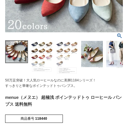
マイページメニュー
マイページ
注文履歴
50万足突破！大人気ローヒールなのに美脚1184シリーズ！
お気に入り
クーポン
すっきりと華奢なポインテッドトゥパンプス。
menue（メヌエ） 超極浅 ポインテッドトゥ ローヒール パン
アイテムカテゴリから選ぶ
プス 送料無料
パンプス
ブーツ
商品番号
118440