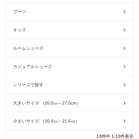
25.0cm
25.5cm
ブーツ
26.0cm
26.5cm
キッズ
27.0cm
ルームシューズ
価格から選ぶ
カジュアルシューズ
¥499以下
¥500～¥999以下
シリーズで探す
¥1,000～¥1,999以下
¥2,000～¥2,999以下
大きいサイズ （26.0㎝～27.0cm）
¥3,000～¥3,999以下
¥4,000以上
小さいサイズ （20.0㎝～21.5㎝）
その他
13
件中
1
-
13
件表示