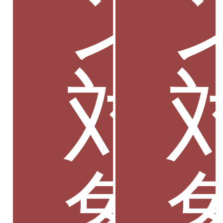
ン
対
象