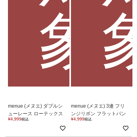
象
menue (メヌエ) ダブルシ
menue (メヌエ) 3連 フリ
ューレース ローテックス
ンジリボン フラットパン
¥
4,999
¥
4,999
税込
税込
ニーカー 送料無料 9月20
プス 送料無料
日頃発送予定