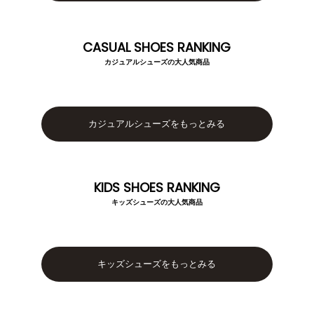
整うシリーズ
日本製
シーンから選ぶ
CASUAL SHOES RANKING
カジュアルシューズの大人気商品
結婚式・お呼ばれ
通勤パンプス
お葬式・葬儀
オフィス履き替え
カジュアルシューズをもっとみる
リクルート・就活
雨の日
KIDS SHOES RANKING
旅行
プレママ
キッズシューズの大人気商品
カラーから選ぶ
キッズシューズをもっとみる
ブラック
ホワイト
ベージュ
グレー
ブラウン
レッド