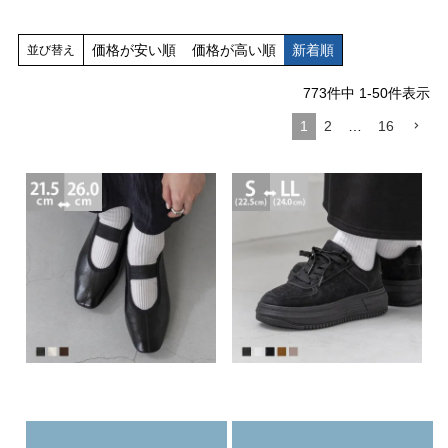
新規会員登録
価格が安い順
価格が高い順
新着順
並び替え
ご利用ガイド
773
件中
1
-
50
件表示
1
2
…
16
よくあるご質問
靴の用語集
サイズの測り方
お問い合わせ
プライバシーポリシー
特定商取引法