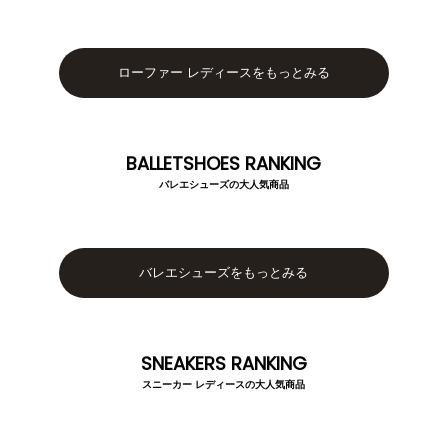
アイテムカテゴリから選ぶ
パンプス
ブーツ
ローファー レディースをもっとみる
バレエシューズ
ローファー レディース
BALLETSHOES RANKING
スニーカー・スリッポン
レインシューズ
バレエシューズの大人気商品
カジュアルシューズ
モカシン
バレエシューズをもっとみる
サンダル
キッズ
シューズケア
ウェア
SNEAKERS RANKING
スニーカー レディースの大人気商品
セール会場