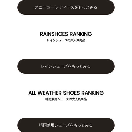
ブランドから選ぶ
スニーカー レディースをもっとみる
menue -メヌエ-
mooimooi -モーイモーイ-
RAINSHOES RANKING
tutumo -つつも-
flune -フリューン-
レインシューズの大人気商品
kalie. -カリエ-
converse -コンバース-
レインシューズをもっとみる
moz -モズ-
人気シリーズから選ぶ
ALL WEATHER SHOES RANKING
晴雨兼用シューズの大人気商品
エアスイートパンプス
幅広4E対応フリーリー
ふわカルシリーズ
極やわシリーズ
晴雨兼用シューズをもっとみる