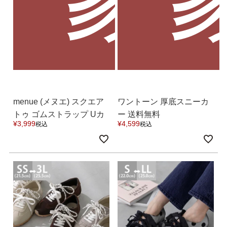
menue (メヌエ) スクエア
ワントーン 厚底スニーカ
トゥ ゴムストラップ Uカ
ー 送料無料
¥
3,999
¥
4,599
税込
税込
ットフラットパンプス 送
料無料 8月末日頃発送予定