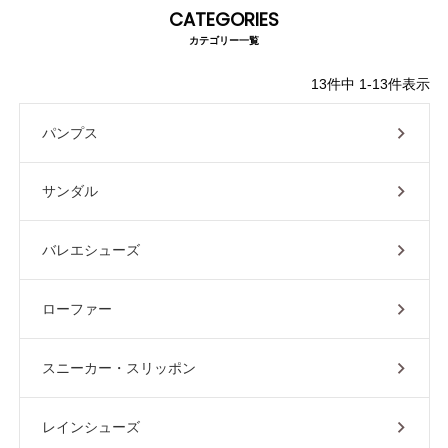
CATEGORIES
カテゴリー一覧
オレンジ
イエロー
グリーン
ブルー
パープル
ゴール
13
件中
1
-
13
件表示
パンプス
クリア
サイズから選ぶ
サンダル
21.0cm
21.5cm
バレエシューズ
22.0cm
22.5cm
ローファー
23.0cm
23.5cm
スニーカー・スリッポン
24.0cm
24.5cm
レインシューズ