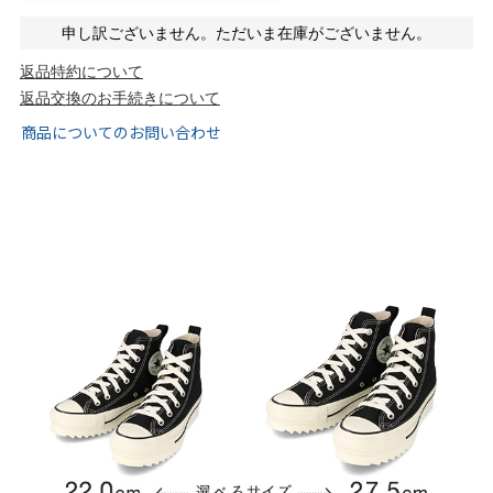
tutumo -つつも-
flune -フリューン-
申し訳ございません。ただいま在庫がございません。
返品特約について
kalie. -カリエ-
converse -コンバース-
返品交換のお手続きについて
商品についてのお問い合わせ
moz -モズ-
人気シリーズから選ぶ
エアスイートパンプス
幅広4E対応フリーリー
ふわカルシリーズ
極やわシリーズ
整うシリーズ
日本製
シーンから選ぶ