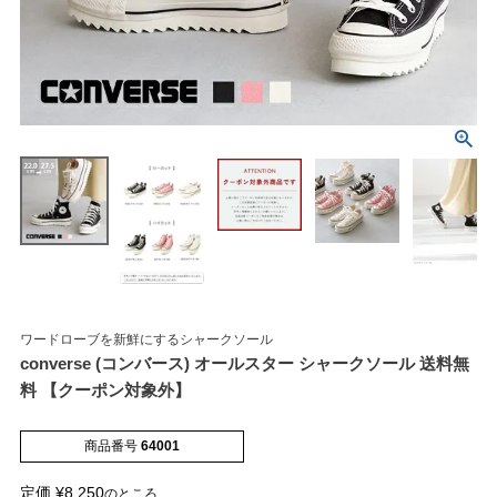
マイページメニュー
マイページ
注文履歴
お気に入り
クーポン
ワードローブを新鮮にするシャークソール
converse (コンバース) オールスター シャークソール 送料無
アイテムカテゴリから選ぶ
料 【クーポン対象外】
パンプス
ブーツ
商品番号
64001
定価
¥
8,250
のところ