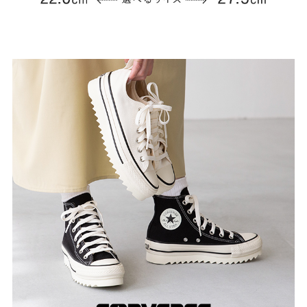
結婚式・お呼ばれ
通勤パンプス
お葬式・葬儀
オフィス履き替え
リクルート・就活
雨の日
旅行
プレママ
カラーから選ぶ
ブラック
ホワイト
ベージュ
グレー
ブラウン
レッド
ピンク
オレンジ
イエロー
グリーン
ブルー
パープル