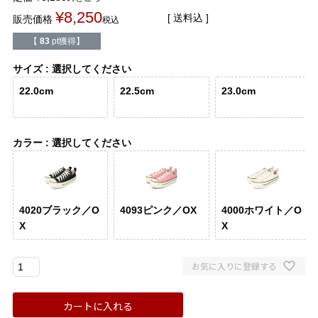
バレエシューズ
ローファー レディース
¥
8,250
送料込
販売価格
税込
【
83
pt獲得】
スニーカー・スリッポン
レインシューズ
サイズ
選択してください
カジュアルシューズ
モカシン
22.0cm
22.5cm
23.0cm
サンダル
キッズ
カラー
選択してください
シューズケア
ウェア
セール会場
4020ブラック／O
4093ピンク／OX
4000ホワイト／O
X
X
ブランドから選ぶ
お気に入りに登録する
menue -メヌエ-
mooimooi -モーイモーイ-
カートに入れる