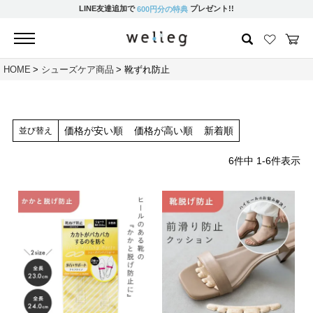
LINE友達追加で
プレゼント!!
600円分の特典
HOME
シューズケア商品
靴ずれ防止
価格が安い順
価格が高い順
新着順
並び替え
6
件中
1
-
6
件表示