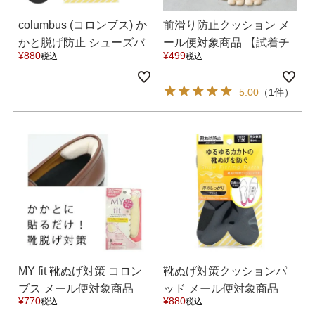
columbus (コロンブス) か
前滑り防止クッション メ
かと脱げ防止 シューズバ
ール便対象商品 【試着チ
¥
880
¥
499
税込
税込
ンド メール便送料0円
ケット対象外】
【試着チケット対象外】
5.00
（1件）
マイページメニュー
マイページ
注文履歴
お気に入り
クーポン
アイテムカテゴリから選ぶ
MY fit 靴ぬげ対策 コロン
靴ぬげ対策クッションパ
パンプス
ブーツ
ブス メール便対象商品
ッド メール便対象商品
¥
770
¥
880
税込
税込
【試着チケット対象外】
【試着チケット対象外】