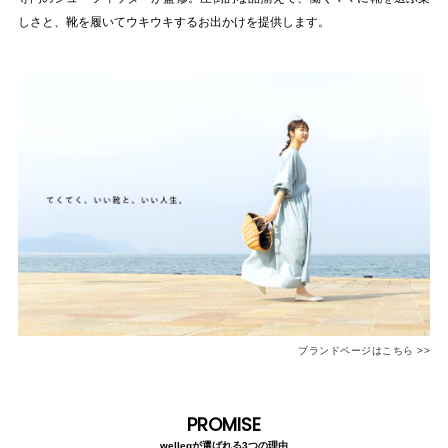
結婚式・お呼ばれ
通勤パンプス
しさと、靴を履いてウキウキするお出かけを提供します。
お葬式・葬儀
オフィス履き替え
リクルート・就活
雨の日
旅行
プレママ
カラーから選ぶ
ブラック
ホワイト
ベージュ
グレー
ブラウン
レッド
ブランドページはこちら >>
ピンク
オレンジ
イエロー
グリーン
ブルー
パープル
PROMISE
wellegが選ばれる3つの理由