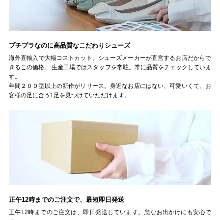
27.0cm
価格から選ぶ
プチプラなのに高品質なこだわりシューズ
海外直輸入で大幅コストカット。シューズメーカーが直営するお店だからで
きるこの価格。 生産工場ではスタッフを常駐。常に品質をチェックしていま
¥499以下
¥500～¥999以下
す。
年間２００型以上の新作がリリース。身近なお店にはない、可愛いくて、お
¥1,000～¥1,999以下
¥2,000～¥2,999以下
客様の足に合う1足を見つけていただけます。
¥3,000～¥3,999以下
¥4,000以上
その他
新規会員登録
正午12時までのご注文で、最短即日発送
ご利用ガイド
正午12時までのご注文は、即日発送しています。急なお出かけにも安心で