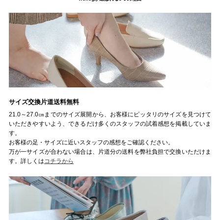
ゴールド
シルバー
クリア
サイズから選ぶ
21.0cm
21.5cm
22.0cm
22.5cm
サイズ交換片道送料無料
21.0～27.0㎝までのサイズ展開から、お客様にピッタリのサイズを見つけて
23.0cm
23.5cm
いただきやすいよう、できるだけ多くのスタッフの試着感想を掲載していま
す。
お客様の足・サイズに近いスタッフの感想をご確認ください。
24.0cm
24.5cm
万が一サイズが合わない場合は、片道分の送料を弊社負担で交換いただけま
す。詳しくは
コチラから
25.0cm
25.5cm
26.0cm
26.5cm