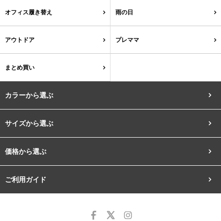
オフィス履き替え
雨の日
アウトドア
プレママ
まとめ買い
カラーから選ぶ
サイズから選ぶ
ブラック
ホワイト
ベージュ
グレー
ブラウン
レッド
価格から選ぶ
ご利用ガイド
ピンク
オレンジ
イエロー
グリーン
ブルー
パープル
ゴールド
シルバー
クリア