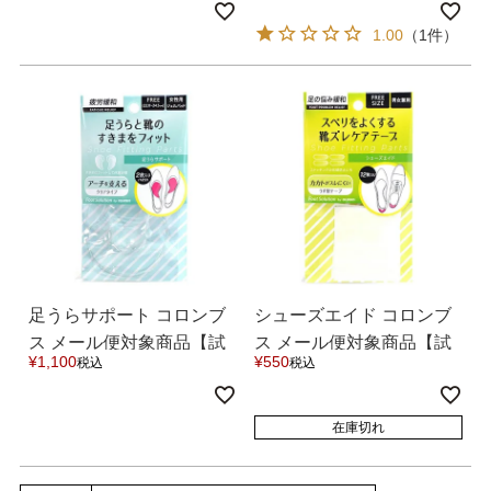
バレエシューズ
ローファー レディース
1.00
（1件）
スニーカー・スリッポン
レインシューズ
カジュアルシューズ
モカシン
サンダル
キッズ
シューズケア
ウェア
足うらサポート コロンブ
シューズエイド コロンブ
セール会場
ス メール便対象商品【試
ス メール便対象商品【試
¥
1,100
¥
550
税込
税込
着チケット対象外】
着チケット対象外】
ブランドから選ぶ
在庫切れ
menue -メヌエ-
mooimooi -モーイモーイ-