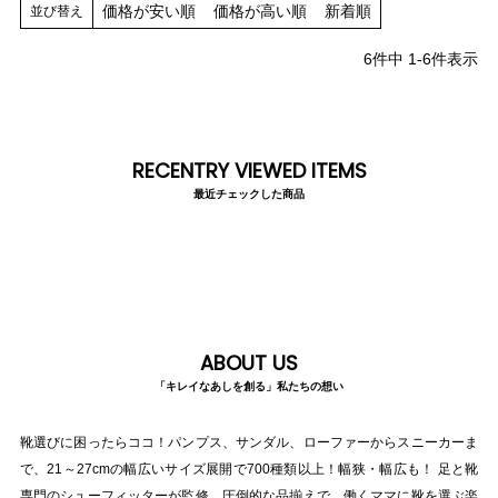
tutumo -つつも-
flune -フリューン-
価格が安い順
価格が高い順
新着順
並び替え
6
件中
1
-
6
件表示
kalie. -カリエ-
converse -コンバース-
moz -モズ-
RECENTRY VIEWED ITEMS
最近チェックした商品
人気シリーズから選ぶ
エアスイートパンプス
幅広4E対応フリーリー
ふわカルシリーズ
極やわシリーズ
ABOUT US
整うシリーズ
日本製
「キレイなあしを創る」私たちの想い
靴選びに困ったらココ！パンプス、サンダル、ローファーからスニーカーま
シーンから選ぶ
で、21～27cmの幅広いサイズ展開で700種類以上！幅狭・幅広も！ 足と靴
専門のシューフィッターが監修。圧倒的な品揃えで、働くママに靴を選ぶ楽