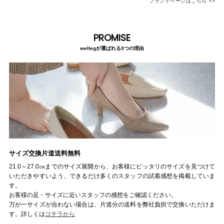
ブランドページはこちら >>
結婚式・お呼ばれ
通勤パンプス
お葬式・葬儀
オフィス履き替え
PROMISE
wellegが選ばれる3つの理由
リクルート・就活
雨の日
旅行
プレママ
カラーから選ぶ
サイズ交換片道送料無料
21.0～27.0㎝までのサイズ展開から、お客様にピッタリのサイズを見つけて
ブラック
ホワイト
ベージュ
グレー
ブラウン
レッド
いただきやすいよう、できるだけ多くのスタッフの試着感想を掲載していま
す。
お客様の足・サイズに近いスタッフの感想をご確認ください。
ピンク
オレンジ
イエロー
グリーン
ブルー
パープル
万が一サイズが合わない場合は、片道分の送料を弊社負担で交換いただけま
す。詳しくは
コチラから