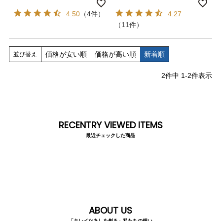
料
バレエシューズ
ローファー レディース
4.50
（4件）
4.27
（11件）
スニーカー・スリッポン
レインシューズ
価格が安い順
価格が高い順
新着順
並び替え
カジュアルシューズ
モカシン
2
件中
1
-
2
件表示
サンダル
キッズ
シューズケア
ウェア
RECENTRY VIEWED ITEMS
最近チェックした商品
セール会場
ブランドから選ぶ
menue -メヌエ-
mooimooi -モーイモーイ-
ABOUT US
「キレイなあしを創る」私たちの想い