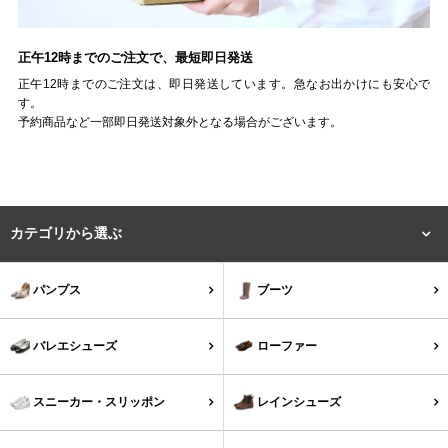
27.0cm
正午12時までのご注文で、最短即日発送
価格から選ぶ
正午12時までのご注文は、即日発送しています。急なお出かけにも安心で
す。
予約商品など一部即日発送対象外となる場合がございます。
¥499以下
¥500～¥999以下
¥1,000～¥1,999以下
¥2,000～¥2,999以下
カテゴリから選ぶ
¥3,000～¥3,999以下
¥4,000以上
パンプス
ブーツ
その他
バレエシューズ
ローファー
新規会員登録
スニーカー・スリッポン
レインシューズ
ご利用ガイド