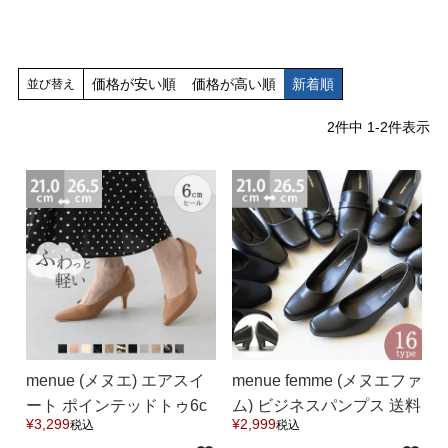
価格が安い順
価格が高い順
新着順
並び替え
2
件中
1
-
2
件表示
マイページメニュー
マイページ
注文履歴
お気に入り
クーポン
アイテムカテゴリから選ぶ
menue (メヌエ) エアスイ
menue femme (メヌエファ
パンプス
ブーツ
ート ポインテッドトゥ6c
ム) ビジネスパンプス 送料
¥
3,299
¥
2,999
税込
税込
mヒールパンプス 送料無
無料