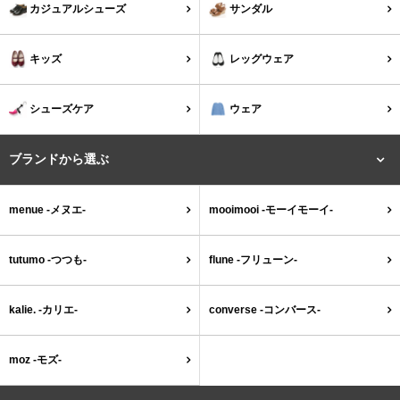
カジュアルシューズ
サンダル
よくあるご質問
キッズ
レッグウェア
靴の用語集
シューズケア
ウェア
サイズの測り方
ブランドから選ぶ
お問い合わせ
menue -メヌエ-
mooimooi -モーイモーイ-
プライバシーポリシー
tutumo -つつも-
flune -フリューン-
特定商取引法
kalie. -カリエ-
converse -コンバース-
会社概要
moz -モズ-