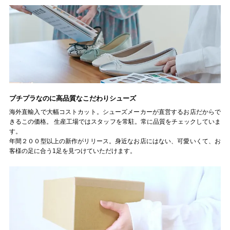
ゴールド
シルバー
クリア
サイズから選ぶ
21.0cm
21.5cm
プチプラなのに高品質なこだわりシューズ
22.0cm
22.5cm
海外直輸入で大幅コストカット。シューズメーカーが直営するお店だからで
きるこの価格。 生産工場ではスタッフを常駐。常に品質をチェックしていま
23.0cm
23.5cm
す。
年間２００型以上の新作がリリース。身近なお店にはない、可愛いくて、お
客様の足に合う1足を見つけていただけます。
24.0cm
24.5cm
25.0cm
25.5cm
26.0cm
26.5cm