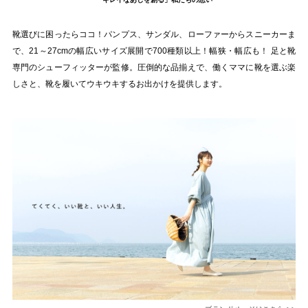
tutumo -つつも-
flune -フリューン-
靴選びに困ったらココ！パンプス、サンダル、ローファーからスニーカーま
kalie. -カリエ-
converse -コンバース-
で、21～27cmの幅広いサイズ展開で700種類以上！幅狭・幅広も！ 足と靴
専門のシューフィッターが監修。圧倒的な品揃えで、働くママに靴を選ぶ楽
moz -モズ-
しさと、靴を履いてウキウキするお出かけを提供します。
人気シリーズから選ぶ
エアスイートパンプス
幅広4E対応フリーリー
ふわカルシリーズ
極やわシリーズ
整うシリーズ
日本製
シーンから選ぶ