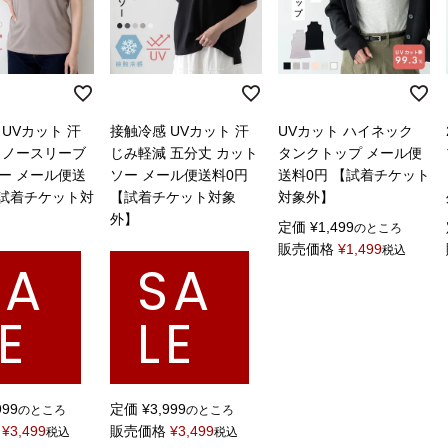
UVカット 汗
接触冷感 UVカット 汗
UVカット ハイネック
 ノースリーブ
じみ軽減 五分丈 カット
タンクトップ メール便
ー メール便送
ソー メール便送料0円
送料0円 【試着チケット
【試着チケット対
【試着チケット対象
対象外】
外】
定価
¥
1,499
のところ
販売価格
¥
1,499
税込
SA
SA
E
LE
999
定価
¥
3,999
のところ
のところ
¥
3,499
販売価格
¥
3,499
税込
税込