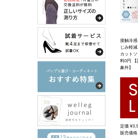
接触冷感 
じみ軽減
カットソ
料0円 
象外】
L
定価
¥
3,
販売価格