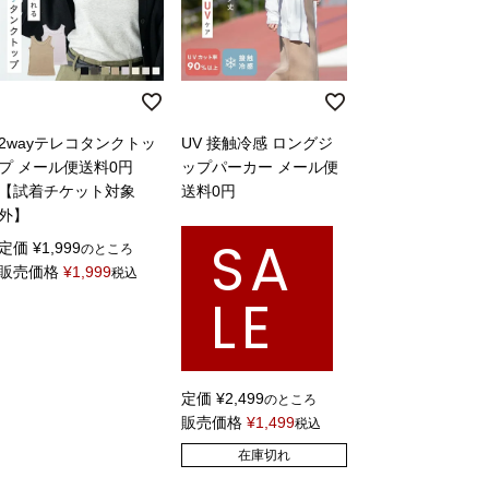
2wayテレコタンクトッ
UV 接触冷感 ロングジ
プ メール便送料0円
ップパーカー メール便
【試着チケット対象
送料0円
外】
SA
定価
¥
1,999
のところ
販売価格
¥
1,999
税込
LE
定価
¥
2,499
のところ
販売価格
¥
1,499
税込
在庫切れ