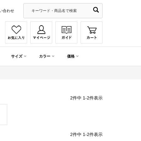
い合わせ
サイズ
カラー
価格
2
件中
1
-
2
件表示
2
件中
1
-
2
件表示