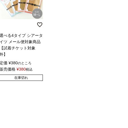
選べる4タイプ シアータ
イツ メール便対象商品
【試着チケット対象
外】
定価
¥
380
のところ
販売価格
¥
380
税込
在庫切れ