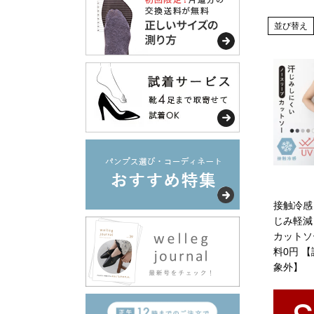
並び替え
接触冷感 
じみ軽減
カットソ
料0円 
象外】