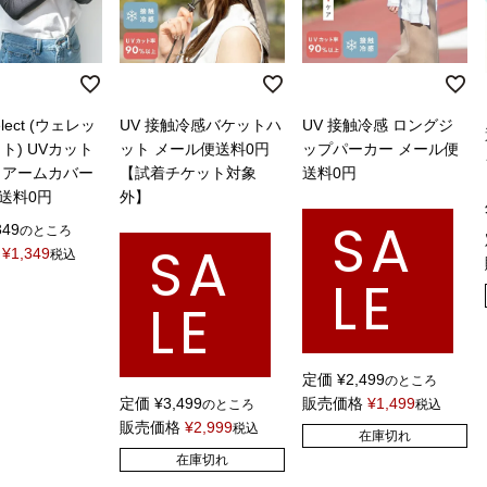
select (ウェレッ
UV 接触冷感バケットハ
UV 接触冷感 ロングジ
ト) UVカット
ット メール便送料0円
ップパーカー メール便
 アームカバー
【試着チケット対象
送料0円
送料0円
外】
SA
349
のところ
SA
¥
1,349
税込
LE
LE
定価
¥
2,499
のところ
定価
¥
3,499
販売価格
¥
1,499
のところ
税込
販売価格
¥
2,999
税込
在庫切れ
在庫切れ