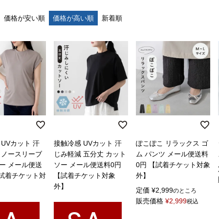
価格が安い順
価格が高い順
新着順
UVカット 汗
接触冷感 UVカット 汗
ぽこぽこ リラックス ゴ
 ノースリーブ
じみ軽減 五分丈 カット
ム パンツ メール便送料
ー メール便送
ソー メール便送料0円
0円 【試着チケット対象
【試着チケット対
【試着チケット対象
外】
外】
定価
¥
2,999
のところ
販売価格
¥
2,999
税込