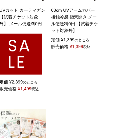
UVカット カーディガン
60cm UVアームカバー
【試着チケット対象
接触冷感 指穴開き メー
外】 メール便送料0円
ル便送料0円 【試着チケ
ット対象外】
SA
定価
¥
1,399
のところ
販売価格
¥
1,399
税込
LE
定価
¥
2,399
のところ
販売価格
¥
1,499
税込