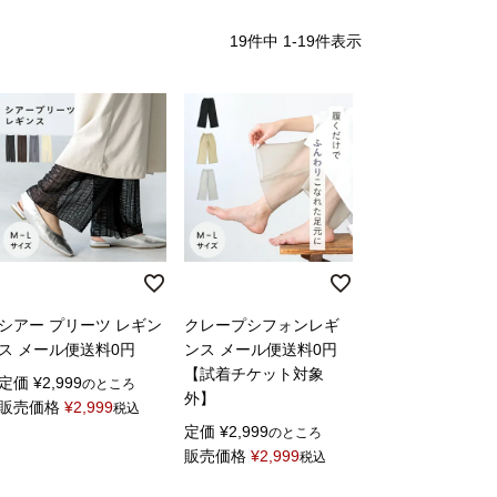
19
件中
1
-
19
件表示
シアー プリーツ レギン
クレープシフォンレギ
ス メール便送料0円
ンス メール便送料0円
【試着チケット対象
定価
¥
2,999
のところ
外】
販売価格
¥
2,999
税込
定価
¥
2,999
のところ
販売価格
¥
2,999
税込