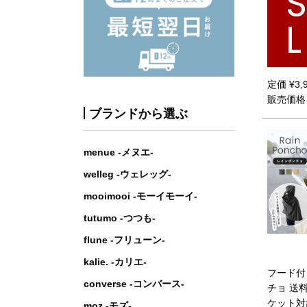
L
定価
¥
3,
販売価格
ブランドから選ぶ
menue -メヌエ-
welleg -ウェレッグ-
mooimooi -モーイモーイ-
tutumo -つつも-
flune -フリューン-
kalie. -カリエ-
フード付
converse -コンバース-
チョ 送
ケット対
moz -モズ-