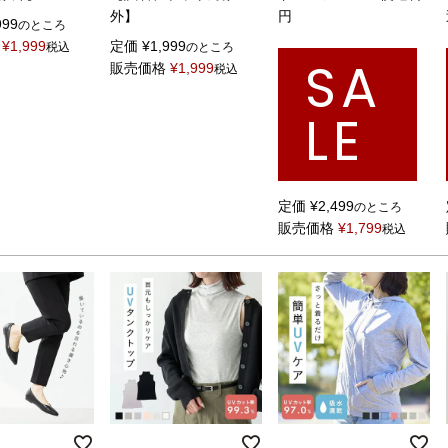
外】
円
999
のところ
¥
1,999
定価
¥
1,999
税込
のところ
SA
販売価格
¥
1,999
税込
LE
定価
¥
2,499
のところ
販売価格
¥
1,799
税込