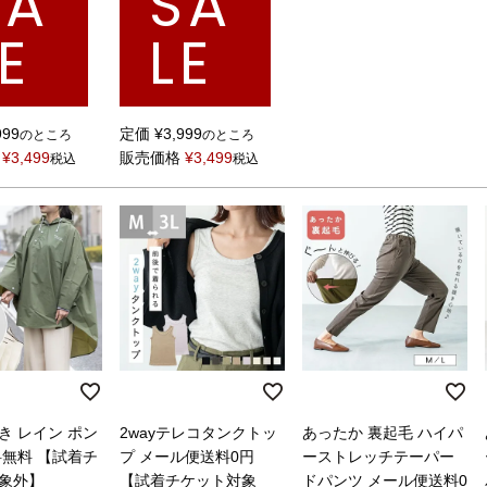
SA
SA
E
LE
999
定価
¥
3,999
のところ
のところ
¥
3,499
販売価格
¥
3,499
税込
税込
き レイン ポン
2wayテレコタンクトッ
あったか 裏起毛 ハイパ
料無料 【試着チ
プ メール便送料0円
ーストレッチテーパー
象外】
【試着チケット対象
ドパンツ メール便送料0