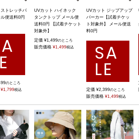
 ストレッチパ
UVカット ハイネック
UVカット ジップアップ
ール便送料0円
タンクトップ メール便
パーカー【試着チケッ
送料0円 【試着チケット
ト対象外】 メール便送
対象外】
料0円
SA
定価
¥
1,499
のところ
SA
販売価格
¥
1,499
税込
E
LE
499
のところ
¥
1,799
定価
¥
2,399
税込
のところ
販売価格
¥
1,499
税込