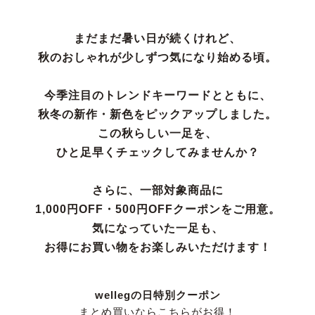
まだまだ暑い日が続くけれど、
秋のおしゃれが少しずつ気になり始める頃。
マイページメニュー
今季注目のトレンドキーワードとともに、
マイページ
注文履歴
秋冬の新作・新色をピックアップしました。
この秋らしい一足を、
お気に入り
クーポン
ひと足早くチェックしてみませんか？
アイテムカテゴリから選ぶ
さらに、一部対象商品に
1,000円OFF・500円OFFクーポンをご用意。
パンプス
ブーツ
気になっていた一足も、
お得にお買い物をお楽しみいただけます！
バレエシューズ
ローファー レディース
wellegの日特別クーポン
スニーカー・スリッポン
レインシューズ
まとめ買いならこちらがお得！