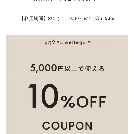
カジュアルシューズ
モカシン
【利用期間】8/1（土）0:00～8/7（金）9:59
サンダル
キッズ
シューズケア
ウェア
セール会場
ブランドから選ぶ
menue -メヌエ-
mooimooi -モーイモーイ-
tutumo -つつも-
flune -フリューン-
kalie. -カリエ-
converse -コンバース-