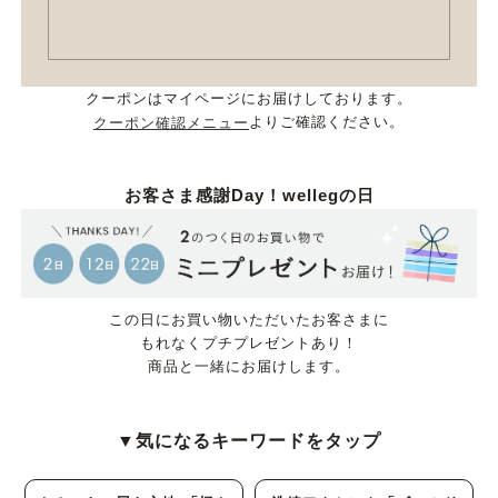
moz -モズ-
クーポンはマイページにお届けしております。
人気シリーズから選ぶ
よりご確認ください。
クーポン確認メニュー
エアスイートパンプス
幅広4E対応フリーリー
お客さま感謝Day！wellegの日
ふわカルシリーズ
極やわシリーズ
整うシリーズ
日本製
この日にお買い物いただいたお客さまに
もれなくプチプレゼントあり！
シーンから選ぶ
商品と一緒にお届けします。
結婚式・お呼ばれ
通勤パンプス
▼気になるキーワードをタップ
お葬式・葬儀
オフィス履き替え