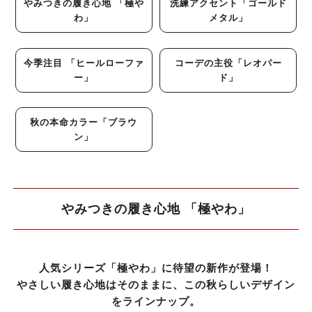
やみつきの履き心地 「極や
洗練アクセント「ゴールド
わ」
メタル」
リクルート・就活
雨の日
今季注目 「ヒールローファ
コーデの主役「レオパー
旅行
プレママ
ー」
ド」
カラーから選ぶ
秋の本命カラー「ブラウ
ン」
ブラック
ホワイト
ベージュ
グレー
ブラウン
レッド
やみつきの履き心地 「極やわ」
ピンク
オレンジ
イエロー
グリーン
ブルー
パープル
人気シリーズ「極やわ」に待望の新作が登場！
ゴールド
シルバー
クリア
やさしい履き心地はそのままに、この秋らしいデザイン
をラインナップ。
サイズから選ぶ