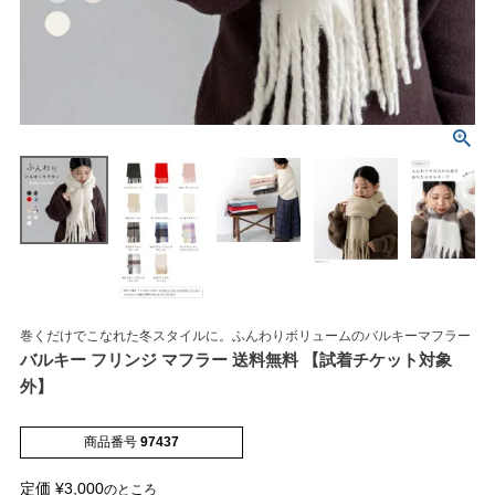
マイページメニュー
マイページ
注文履歴
お気に入り
クーポン
巻くだけでこなれた冬スタイルに。ふんわりボリュームのバルキーマフラー
バルキー フリンジ マフラー 送料無料 【試着チケット対象
アイテムカテゴリから選ぶ
外】
商品番号
97437
パンプス
ブーツ
定価
¥
3,000
のところ