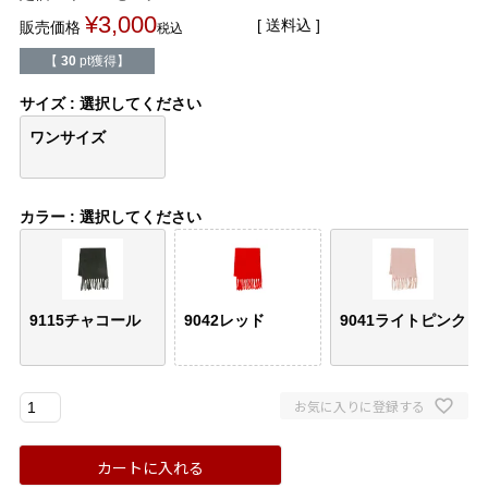
バレエシューズ
ローファー レディース
¥
3,000
送料込
販売価格
税込
【
30
pt獲得】
スニーカー・スリッポン
レインシューズ
サイズ
選択してください
カジュアルシューズ
モカシン
ワンサイズ
サンダル
キッズ
カラー
選択してください
シューズケア
ウェア
セール会場
9115チャコール
9042レッド
9041ライトピンク
ブランドから選ぶ
お気に入りに登録する
menue -メヌエ-
mooimooi -モーイモーイ-
カートに入れる