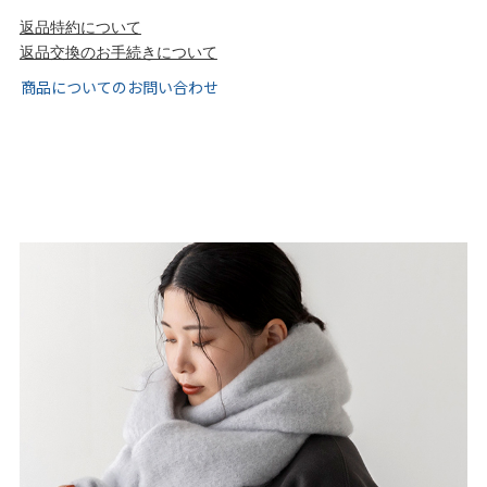
tutumo -つつも-
flune -フリューン-
返品特約について
返品交換のお手続きについて
kalie. -カリエ-
converse -コンバース-
商品についてのお問い合わせ
moz -モズ-
人気シリーズから選ぶ
エアスイートパンプス
幅広4E対応フリーリー
ふわカルシリーズ
極やわシリーズ
整うシリーズ
日本製
シーンから選ぶ