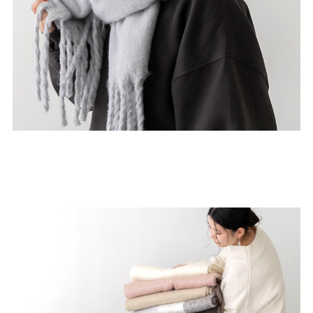
結婚式・お呼ばれ
通勤パンプス
お葬式・葬儀
オフィス履き替え
リクルート・就活
雨の日
旅行
プレママ
カラーから選ぶ
ブラック
ホワイト
ベージュ
グレー
ブラウン
レッド
ピンク
オレンジ
イエロー
グリーン
ブルー
パープル