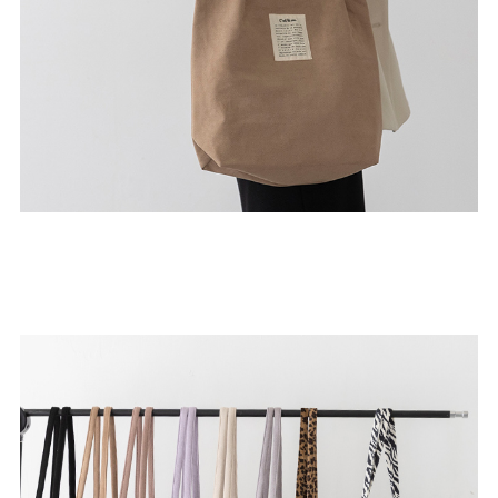
結婚式・お呼ばれ
通勤パンプス
お葬式・葬儀
オフィス履き替え
リクルート・就活
雨の日
旅行
プレママ
カラーから選ぶ
ブラック
ホワイト
ベージュ
グレー
ブラウン
レッド
ピンク
オレンジ
イエロー
グリーン
ブルー
パープル