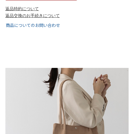
tutumo -つつも-
flune -フリューン-
返品特約について
返品交換のお手続きについて
kalie. -カリエ-
converse -コンバース-
商品についてのお問い合わせ
moz -モズ-
人気シリーズから選ぶ
エアスイートパンプス
幅広4E対応フリーリー
ふわカルシリーズ
極やわシリーズ
整うシリーズ
日本製
シーンから選ぶ