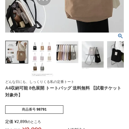
マイページメニュー
マイページ
注文履歴
どんな日にも、しっくりくる私の定番トート
お気に入り
クーポン
A4収納可能 8色展開 トートバッグ 送料無料 【試着チケット
対象外】
アイテムカテゴリから選ぶ
商品番号
98791
パンプス
ブーツ
定価
¥
2,899
のところ