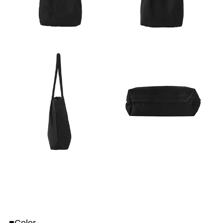
■Color