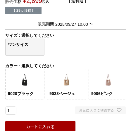
¥
2,899
送料込
販売価格
税込
バレエシューズ
ローファー レディース
【
29
pt獲得】
スニーカー・スリッポン
レインシューズ
販売期間
〜
2025/09/27 10:00
サイズ
選択してください
カジュアルシューズ
モカシン
ワンサイズ
サンダル
キッズ
カラー
選択してください
シューズケア
ウェア
セール会場
9020ブラック
9033ベージュ
9006ピンク
ブランドから選ぶ
お気に入りに登録する
menue -メヌエ-
mooimooi -モーイモーイ-
カートに入れる