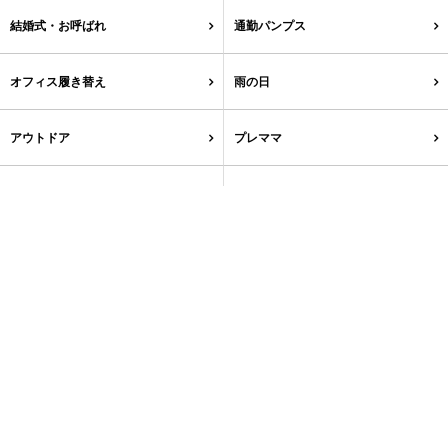
結婚式・お呼ばれ
通勤パンプス
27.0cm
オフィス履き替え
雨の日
価格から選ぶ
アウトドア
プレママ
¥499以下
¥500～¥999以下
まとめ買い
¥1,000～¥1,999以下
¥2,000～¥2,999以下
カラーから選ぶ
¥3,000～¥3,999以下
¥4,000以上
サイズから選ぶ
その他
ブラック
ホワイト
ベージュ
グレー
ブラウン
レッド
価格から選ぶ
新規会員登録
ご利用ガイド
ピンク
オレンジ
イエロー
グリーン
ブルー
パープル
ご利用ガイド