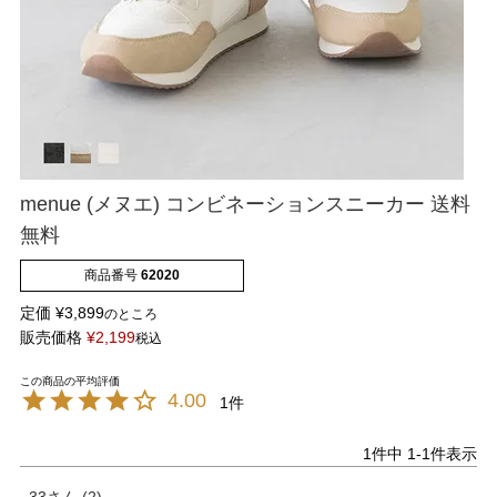
バレエシューズ
ローファー レディース
スニーカー・スリッポン
レインシューズ
カジュアルシューズ
モカシン
サンダル
キッズ
menue (メヌエ) コンビネーションスニーカー 送料
無料
シューズケア
ウェア
商品番号
62020
定価
¥
3,899
のところ
セール会場
販売価格
¥
2,199
税込
ブランドから選ぶ
4.00
1
menue -メヌエ-
mooimooi -モーイモーイ-
1
件中
1
-
1
件表示
33
2