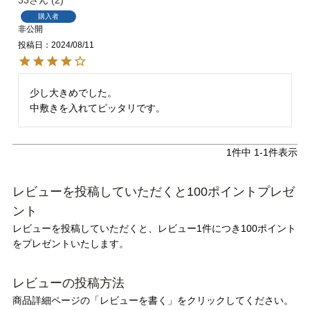
tutumo -つつも-
flune -フリューン-
購入者
非公開
kalie. -カリエ-
converse -コンバース-
投稿日
2024/08/11
moz -モズ-
少し大きめでした。

中敷きを入れてピッタリです。
人気シリーズから選ぶ
1
件中
1
-
1
件表示
エアスイートパンプス
幅広4E対応フリーリー
レビューを投稿していただくと100ポイントプレゼ
ふわカルシリーズ
極やわシリーズ
ント
レビューを投稿していただくと、レビュー1件につき100ポイント
整うシリーズ
日本製
をプレゼントいたします。
シーンから選ぶ
レビューの投稿方法
商品詳細ページの「レビューを書く」をクリックしてください。