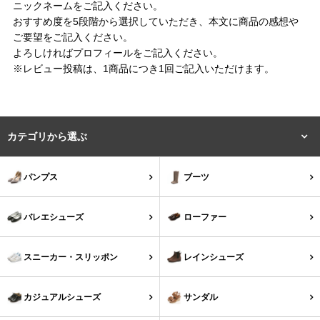
ニックネームをご記入ください。
結婚式・お呼ばれ
通勤パンプス
おすすめ度を5段階から選択していただき、本文に商品の感想や
ご要望をご記入ください。
お葬式・葬儀
オフィス履き替え
よろしければプロフィールをご記入ください。
※レビュー投稿は、1商品につき1回ご記入いただけます。
リクルート・就活
雨の日
旅行
プレママ
カテゴリから選ぶ
カラーから選ぶ
パンプス
ブーツ
バレエシューズ
ローファー
ブラック
ホワイト
ベージュ
グレー
ブラウン
レッド
スニーカー・スリッポン
レインシューズ
ピンク
オレンジ
イエロー
グリーン
ブルー
パープル
カジュアルシューズ
サンダル