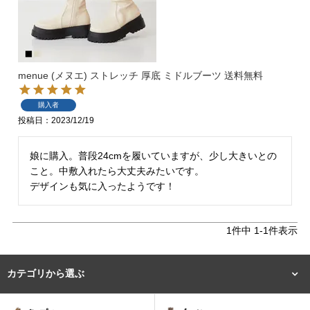
menue (メヌエ) ストレッチ 厚底 ミドルブーツ 送料無料
購入者
投稿日
2023/12/19
マイページメニュー
娘に購入。普段24cmを履いていますが、少し大きいとの
マイページ
注文履歴
こと。中敷入れたら大丈夫みたいです。

デザインも気に入ったようです！
お気に入り
クーポン
1
件中
1
-
1
件表示
アイテムカテゴリから選ぶ
カテゴリから選ぶ
パンプス
ブーツ