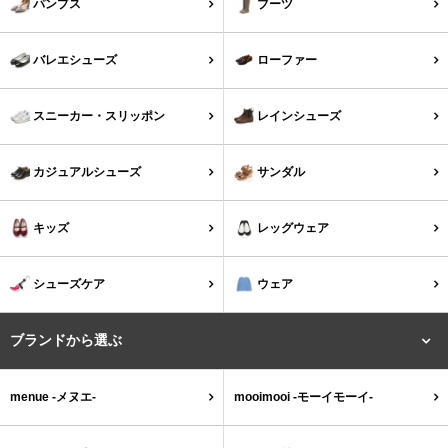
パンプス
ブーツ
バレエシューズ
ローファー レディース
バレエシューズ
ローファー
スニーカー・スリッポン
レインシューズ
スニーカー・スリッポン
レインシューズ
カジュアルシューズ
モカシン
カジュアルシューズ
サンダル
サンダル
キッズ
キッズ
レッグウェア
シューズケア
ウェア
シューズケア
ウェア
セール会場
ブランドから選ぶ
ブランドから選ぶ
menue -メヌエ-
mooimooi -モーイモーイ-
menue -メヌエ-
mooimooi -モーイモーイ-