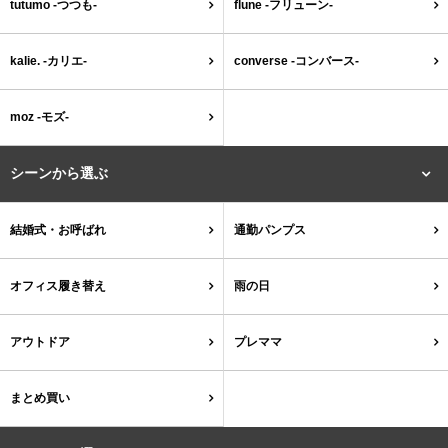
tutumo -つつも-
flune -フリューン-
tutumo -つつも-
flune -フリューン-
kalie. -カリエ-
converse -コンバース-
kalie. -カリエ-
converse -コンバース-
moz -モズ-
moz -モズ-
シーンから選ぶ
人気シリーズから選ぶ
結婚式・お呼ばれ
通勤パンプス
エアスイートパンプス
幅広4E対応フリーリー
オフィス履き替え
雨の日
ふわカルシリーズ
極やわシリーズ
アウトドア
プレママ
整うシリーズ
日本製
まとめ買い
シーンから選ぶ