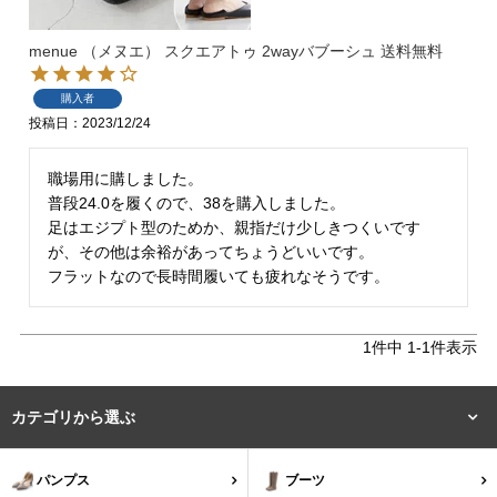
menue （メヌエ） スクエアトゥ 2wayバブーシュ 送料無料
購入者
投稿日
2023/12/24
職場用に購しました。

マイページメニュー
普段24.0を履くので、38を購入しました。

足はエジプト型のためか、親指だけ少しきつくいです
が、その他は余裕があってちょうどいいです。

マイページ
注文履歴
フラットなので長時間履いても疲れなそうです。
お気に入り
クーポン
1
件中
1
-
1
件表示
アイテムカテゴリから選ぶ
カテゴリから選ぶ
パンプス
ブーツ
パンプス
ブーツ