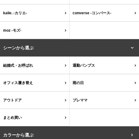
tutumo -つつも-
flune -フリューン-
kalie. -カリエ-
converse -コンバース-
kalie. -カリエ-
converse -コンバース-
moz -モズ-
moz -モズ-
シーンから選ぶ
人気シリーズから選ぶ
結婚式・お呼ばれ
通勤パンプス
エアスイートパンプス
幅広4E対応フリーリー
オフィス履き替え
雨の日
ふわカルシリーズ
極やわシリーズ
アウトドア
プレママ
整うシリーズ
日本製
まとめ買い
シーンから選ぶ
カラーから選ぶ