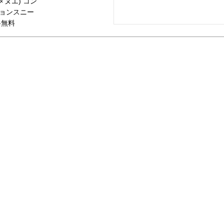
(メヌエ) コン
ョンスニー
料無料