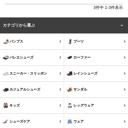
結婚式・お呼ばれ
通勤パンプス
3
件中
1
-
3
件表示
お葬式・葬儀
オフィス履き替え
カテゴリから選ぶ
リクルート・就活
雨の日
パンプス
ブーツ
旅行
プレママ
バレエシューズ
ローファー
カラーから選ぶ
スニーカー・スリッポン
レインシューズ
カジュアルシューズ
サンダル
ブラック
ホワイト
ベージュ
グレー
ブラウン
レッド
キッズ
レッグウェア
ピンク
オレンジ
イエロー
グリーン
ブルー
パープル
シューズケア
ウェア