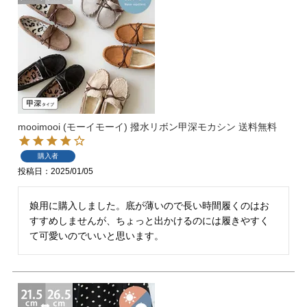
バレエシューズ
ローファー レディース
スニーカー・スリッポン
レインシューズ
カジュアルシューズ
モカシン
サンダル
キッズ
mooimooi (モーイモーイ) 撥水リボン甲深モカシン 送料無料
購入者
シューズケア
ウェア
投稿日
2025/01/05
セール会場
娘用に購入しました。底が薄いので長い時間履くのはお
すすめしませんが、ちょっと出かけるのには履きやすく
て可愛いのでいいと思います。
ブランドから選ぶ
menue -メヌエ-
mooimooi -モーイモーイ-