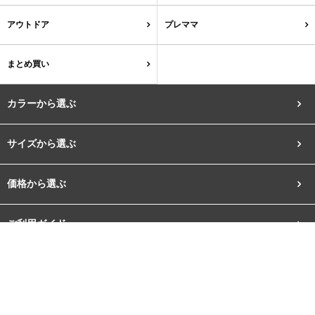
27.0cm
アウトドア
プレママ
価格から選ぶ
まとめ買い
¥499以下
¥500～¥999以下
カラーから選ぶ
¥1,000～¥1,999以下
¥2,000～¥2,999以下
サイズから選ぶ
ブラック
ホワイト
ベージュ
グレー
ブラウン
レッド
¥3,000～¥3,999以下
¥4,000以上
価格から選ぶ
その他
ご利用ガイド
ピンク
オレンジ
イエロー
グリーン
ブルー
パープル
新規会員登録
ゴールド
シルバー
クリア
ご利用ガイド
Copyright© 2019 株式会社Welleg.All rights reserved.