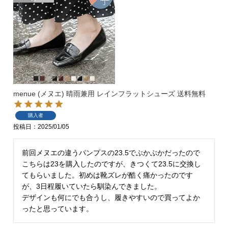
tutumo -つつも-
flune -フリューン-
kalie. -カリエ-
converse -コンバース-
moz -モズ-
人気シリーズから選ぶ
menue (メヌエ) 晴雨兼用 レインフラットシューズ 送料無料
購入者
エアスイートパンプス
幅広4E対応フリーリー
投稿日
2025/01/05
ふわカルシリーズ
極やわシリーズ
前回メヌエの違うパンプスの23.5でぶかぶかだったので
こちらは23を購入したのですが、きつくて23.5に交換し
てもらいました。初めは靴ズレが酷く痛かったのです
整うシリーズ
日本製
が、3日程履いていたら馴染んできました。

デザインも何にでも合うし、履きやすいので買ってよか
シーンから選ぶ
ったと思っています。