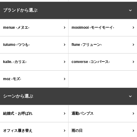
ゴールド
シルバー
クリア
ブランドから選ぶ
サイズから選ぶ
menue -メヌエ-
mooimooi -モーイモーイ-
21.0cm
21.5cm
tutumo -つつも-
flune -フリューン-
22.0cm
22.5cm
kalie. -カリエ-
converse -コンバース-
23.0cm
23.5cm
moz -モズ-
24.0cm
24.5cm
シーンから選ぶ
25.0cm
25.5cm
結婚式・お呼ばれ
通勤パンプス
26.0cm
26.5cm
オフィス履き替え
雨の日