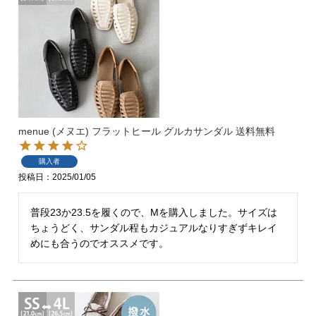
マイページメニュー
menue (メヌエ) フラットヒール グルカサンダル 送料無料
購入者
マイページ
注文履歴
投稿日
2025/01/05
お気に入り
クーポン
普段23か23.5を履くので、Mを購入しました。サイズは
ちょうどく、サンダル程もカジュアルなりすぎずキレイ
めにも合うのでオススメです。
アイテムカテゴリから選ぶ
パンプス
ブーツ