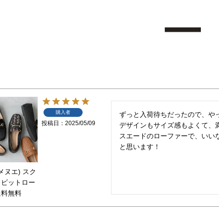
ー
購入者
ずっと入荷待ちだったので、やっ
投稿日
2025/05/09
デザインもサイズ感もよくて、満
スエードのローファーで、いい
と思います！

(メヌエ) スク
 ビットロー
送料無料