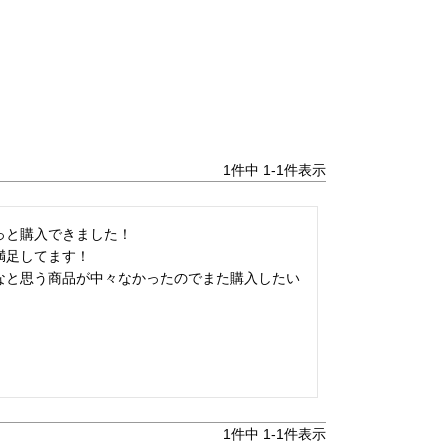
1
件中
1
-
1
件表示
と購入できました！

足してます！

なと思う商品が中々なかったのでまた購入したい
1
件中
1
-
1
件表示