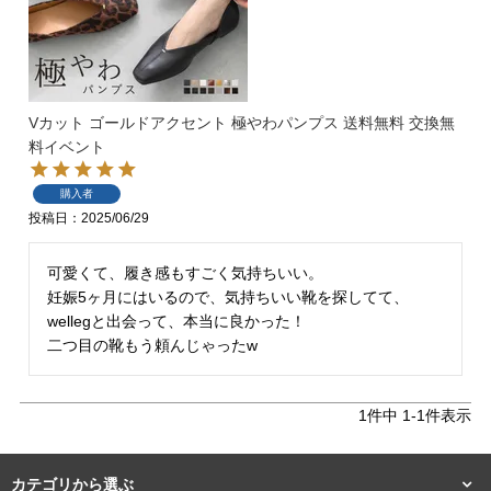
Vカット ゴールドアクセント 極やわパンプス 送料無料 交換無
料イベント
マイページメニュー
購入者
投稿日
2025/06/29
マイページ
注文履歴
可愛くて、履き感もすごく気持ちいい。

妊娠5ヶ月にはいるので、気持ちいい靴を探してて、

お気に入り
クーポン
wellegと出会って、本当に良かった！

二つ目の靴もう頼んじゃったw
アイテムカテゴリから選ぶ
1
件中
1
-
1
件表示
パンプス
ブーツ
カテゴリから選ぶ