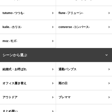
tutumo -つつも-
flune -フリューン-
tutumo -つつも-
flune -フリューン-
kalie. -カリエ-
converse -コンバース-
kalie. -カリエ-
converse -コンバース-
moz -モズ-
moz -モズ-
人気シリーズから選ぶ
シーンから選ぶ
エアスイートパンプス
幅広4E対応フリーリー
結婚式・お呼ばれ
通勤パンプス
ふわカルシリーズ
極やわシリーズ
オフィス履き替え
雨の日
整うシリーズ
日本製
アウトドア
プレママ
シーンから選ぶ
まとめ買い