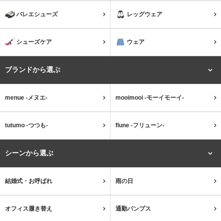
バレエシューズ
レッグウェア
ウェア
セール会場
シューズケア
ウェア
ブランドから選ぶ
ブランドから選ぶ
menue -メヌエ-
mooimooi -モーイモーイ-
menue -メヌエ-
mooimooi -モーイモーイ-
tutumo -つつも-
flune -フリューン-
tutumo -つつも-
flune -フリューン-
人気シリーズから選ぶ
シーンから選ぶ
結婚式・お呼ばれ
雨の日
エアスイートパンプス
幅広4E対応フリーリー
オフィス履き替え
通勤パンプス
ふわカルシリーズ