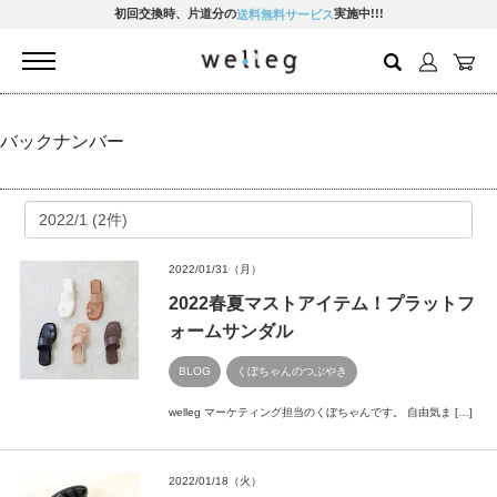
初回交換時、片道分の
実施中!!!
送料無料サービス
ホームへ戻る
バックナンバー
お買い物
読み物
2022/01/31（月）
2022春夏マストアイテム！プラットフ
ご利用ガイド
ォームサンダル
BLOG
くぼちゃんのつぶやき
welleg マーケティング担当のくぼちゃんです。 自由気ま […]
このショップについて
2022/01/18（火）