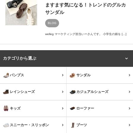
お問い合わせ
ますます気になる！トレンドのグルカ
サンダル
BLOG
アカウント
アイテムカテゴリから選ぶ
welleg マーケティング担当いーさんです。 小学生の娘を […]
パンプス
ブーツ
カテゴリから選ぶ
ローファー
バレエシューズ
パンプス
サンダル
モカシン
カジュアルシューズ
レインシューズ
カジュアルシューズ
スニーカー・スリッポン
レインシューズ
キッズ
ローファー
サンダル
キッズ
スニーカー・スリッポン
ブーツ
レッグウェア
シューズケア