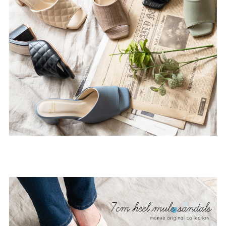
結婚式・お呼ばれ
通勤パンプス
お葬式・葬儀
オフィス履き替え
リクルート・就活
雨の日
旅行
プレママ
カラーから選ぶ
ブラック
ホワイト
ベージュ
グレー
ブラウン
レッド
ピンク
オレンジ
イエロー
グリーン
ブルー
パープル