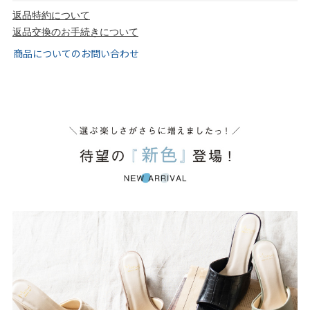
tutumo -つつも-
flune -フリューン-
返品特約について
返品交換のお手続きについて
kalie. -カリエ-
converse -コンバース-
商品についてのお問い合わせ
moz -モズ-
人気シリーズから選ぶ
エアスイートパンプス
幅広4E対応フリーリー
ふわカルシリーズ
極やわシリーズ
整うシリーズ
日本製
シーンから選ぶ