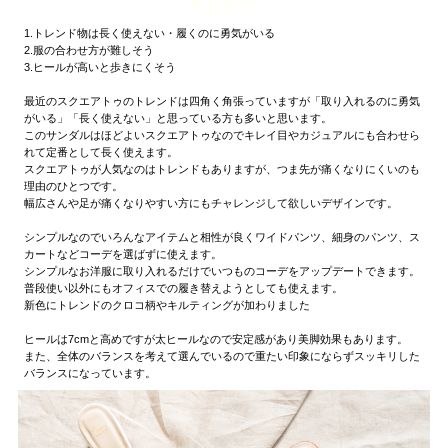
商品説明
27.0cm
1.トレンド物は長く使えない・履くのに勇気がいる
2.服の合わせ方が難しそう
3.ヒールが高いと歩きにくそう
価格から選ぶ
最近のスクエアトゥのトレンドは四角く角張っていますが「取り入れるのに勇気
がいる」「長く使えない」と思っている方も多いと思います。
このサンダルはほどよいスクエアトゥなのでキレイ目やカジュアルにも合わせら
¥499以下
¥500～¥999以下
れて定番として長く使えます。
スクエアトゥが人気なのはトレンドもありますが、つま先が痛くなりにくいのも
理由のひとつです。
¥1,000～¥1,999以下
¥2,000～¥2,999以下
幅広さんや足が痛くなりやすい方にもチャレンジして欲しいデザインです。
シンプルなのでいろんなアイテムと相性が良くワイドパンツ、細身のパンツ、ス
¥3,000～¥3,999以下
¥4,000以上
カートなどコーデを選ばずに使えます。
シンプルなお洋服に取り入れるだけでいつものコーデをアップデートできます。
普段使い以外にもオフィスでの履き替えようとしても使えます。
新色にトレンドのクロコ柄やキルティングが加わりました
その他
ヒールは7cmと高めですが太ヒールなので安定感があり美脚効果もあります。
また、全体のバランスを考えて選んでいるので重たい印象にならずスッキリした
新規会員登録
バランスになっています。
ご利用ガイド