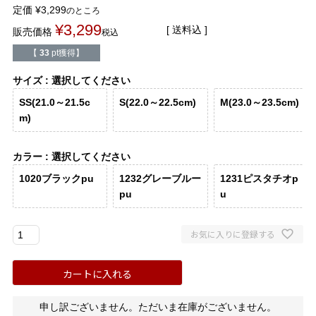
バレエシューズ
ローファー レディース
定価
¥
3,299
のところ
¥
3,299
送料込
販売価格
税込
スニーカー・スリッポン
レインシューズ
【
33
pt獲得】
サイズ
選択してください
カジュアルシューズ
モカシン
SS(21.0～21.5c
S(22.0～22.5cm)
M(23.0～23.5cm)
m)
サンダル
キッズ
カラー
選択してください
シューズケア
ウェア
1020ブラックpu
1232グレーブルー
1231ピスタチオp
pu
u
セール会場
お気に入りに登録する
ブランドから選ぶ
カートに入れる
menue -メヌエ-
mooimooi -モーイモーイ-
申し訳ございません。ただいま在庫がございません。