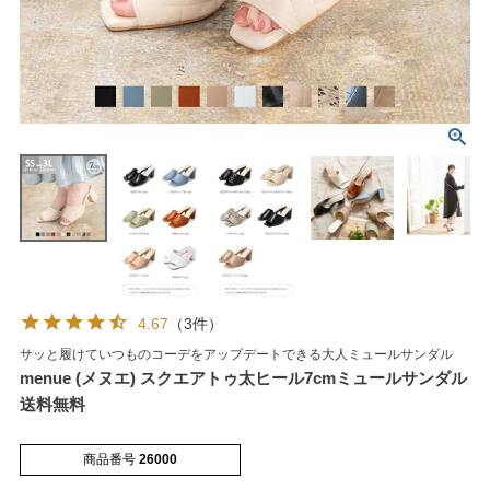
マイページメニュー
マイページ
注文履歴
お気に入り
クーポン
4.67
（3件）
サッと履けていつものコーデをアップデートできる大人ミュールサンダル
menue (メヌエ) スクエアトゥ太ヒール7cmミュールサンダル
アイテムカテゴリから選ぶ
送料無料
パンプス
ブーツ
商品番号
26000