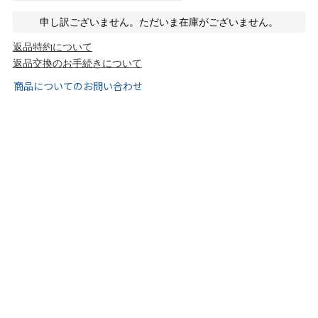
申し訳ございません。ただいま在庫がございません。
ブランドから選ぶ
返品特約について
返品交換のお手続きについて
menue -メヌエ-
mooimooi -モーイモーイ-
商品についてのお問い合わせ
tutumo -つつも-
flune -フリューン-
kalie. -カリエ-
converse -コンバース-
moz -モズ-
人気シリーズから選ぶ
エアスイートパンプス
幅広4E対応フリーリー
ふわカルシリーズ
極やわシリーズ