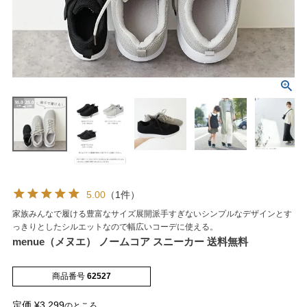
5.00
（1件）
家族みんなで履ける豊富なサイズ展開派手すぎないシンプルなデザインとす
マイページメニュー
っきりとしたシルエットなので幅広いコーデに使える。
menue（メヌエ） ノームコア スニーカー 送料無料
マイページ
注文履歴
商品番号
62527
お気に入り
クーポン
定価
¥
3,299
のところ