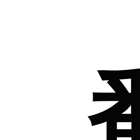
26.0cm
26.5cm
27.0cm
価格から選ぶ
¥499以下
¥500～¥999以下
¥1,000～¥1,999以下
¥2,000～¥2,999以下
¥3,000～¥3,999以下
¥4,000以上
その他
新規会員登録