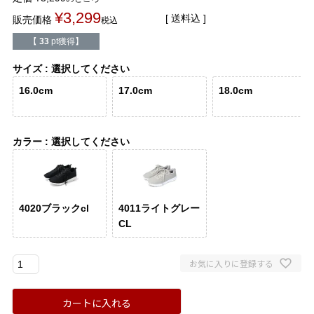
¥
3,299
送料込
販売価格
税込
アイテムカテゴリから選ぶ
【
33
pt獲得】
パンプス
ブーツ
サイズ
選択してください
16.0cm
17.0cm
18.0cm
バレエシューズ
ローファー レディー
カラー
選択してください
スニーカー・スリッポン
レインシューズ
カジュアルシューズ
モカシン
4020ブラックcl
4011ライトグレー
サンダル
キッズ
CL
シューズケア
ウェア
お気に入りに登録する
セール会場
カートに入れる