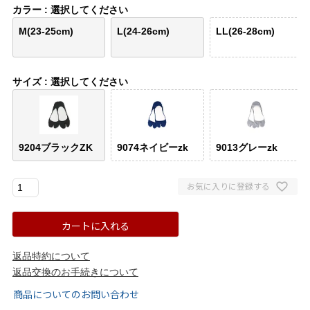
バレエシューズ
ローファー レディース
カラー
選択してください
M(23-25cm)
L(24-26cm)
LL(26-28cm)
スニーカー・スリッポン
レインシューズ
サイズ
選択してください
カジュアルシューズ
モカシン
サンダル
キッズ
9204ブラックZK
9074ネイビーzk
9013グレーzk
シューズケア
ウェア
お気に入りに登録する
セール会場
カートに入れる
ブランドから選ぶ
返品特約について
返品交換のお手続きについて
menue -メヌエ-
mooimooi -モーイモーイ-
商品についてのお問い合わせ