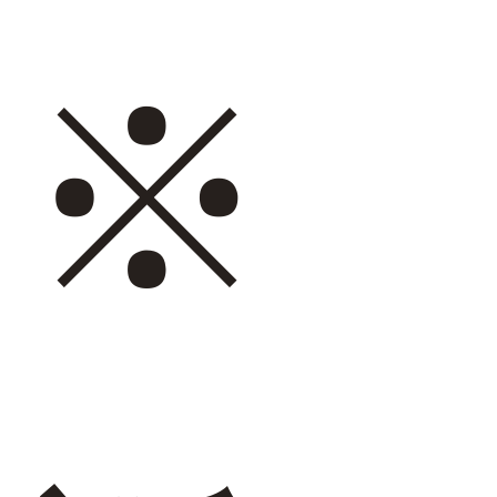
tutumo -つつも-
flune -フリューン-
※
kalie. -カリエ-
converse -コンバース-
moz -モズ-
人気シリーズから選ぶ
エアスイートパンプス
幅広4E対応フリーリー
ふわカルシリーズ
極やわシリーズ
整うシリーズ
日本製
シーンから選ぶ