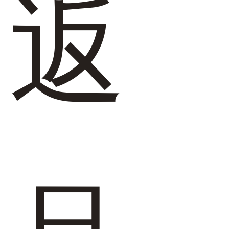
返
結婚式・お呼ばれ
通勤パンプス
お葬式・葬儀
オフィス履き替え
リクルート・就活
雨の日
旅行
プレママ
カラーから選ぶ
ブラック
ホワイト
ベージュ
グレー
ブラウン
レッド
ピンク
オレンジ
イエロー
グリーン
ブルー
パープル