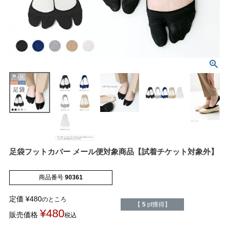
マイページメニュー
マイページ
注文履歴
お気に入り
クーポン
足袋フットカバー メール便対象商品【試着チケット対象外】
アイテムカテゴリから選ぶ
商品番号
90361
定価
¥
480
のところ
【
5
pt獲得】
パンプス
ブーツ
¥
480
販売価格
税込