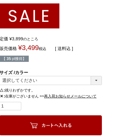
SALE
定価
¥
3,899
のところ
¥
3,499
販売価格
送料込
税込
【
35
pt獲得】
サイズ
カラー
△
残りわずかです。
在庫がございません >>
✕
再入荷お知らせメールについて