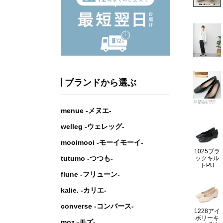
ブランドから選ぶ
menue -メヌエ-
welleg -ウェレッグ-
mooimooi -モーイモーイ-
1025ブラ
tutumo -つつも-
ックキル
トPU
flune -フリューン-
kalie. -カリエ-
converse -コンバース-
1228アイ
ボリーキ
moz -モズ-