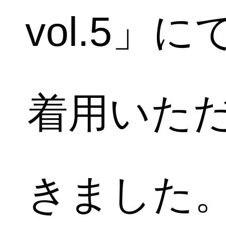
vol.5」に
着用いた
きました