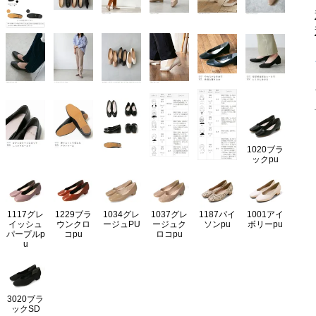
1020ブラ
ックpu
1117グレ
1229ブラ
1034グレ
1037グレ
1187パイ
1001アイ
イッシュ
ウンクロ
ージュPU
ージュク
ソンpu
ボリーpu
パープルp
コpu
ロコpu
u
3020ブラ
ックSD