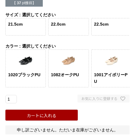
バレエシューズ
ローファー レディース
【
37
pt獲得】
サイズ
選択してください
スニーカー・スリッポン
レインシューズ
21.5cm
22.0cm
22.5cm
カジュアルシューズ
モカシン
カラー
選択してください
サンダル
キッズ
シューズケア
ウェア
1020ブラックPU
1082オークPU
1001アイボリーP
U
セール会場
お気に入りに登録する
ブランドから選ぶ
カートに入れる
menue -メヌエ-
mooimooi -モーイモーイ-
申し訳ございません。ただいま在庫がございません。