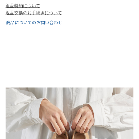
tutumo -つつも-
flune -フリューン-
返品特約について
返品交換のお手続きについて
kalie. -カリエ-
converse -コンバース-
商品についてのお問い合わせ
moz -モズ-
人気シリーズから選ぶ
エアスイートパンプス
幅広4E対応フリーリー
ふわカルシリーズ
極やわシリーズ
整うシリーズ
日本製
シーンから選ぶ