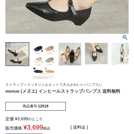
マイページメニュー
マイページ
注文履歴
ストラップ＋スッキリシルエットで大人かわいいパンプスに
お気に入り
クーポン
menue (メヌエ) インヒールストラップパンプス 送料無料
アイテムカテゴリから選ぶ
商品番号
12519
定価
¥
3,699
のところ
パンプス
ブーツ
¥
3,699
送料込
販売価格
税込