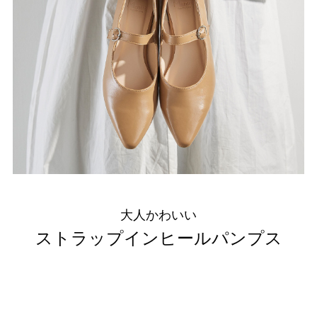
結婚式・お呼ばれ
通勤パンプス
お葬式・葬儀
オフィス履き替え
リクルート・就活
雨の日
旅行
プレママ
カラーから選ぶ
大人かわいい
ストラップインヒールパンプス
ブラック
ホワイト
ベージュ
グレー
ブラウン
レッド
ピンク
オレンジ
イエロー
グリーン
ブルー
パープル