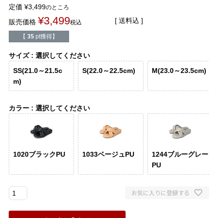
バレエシューズ
ローファー レディース
定価
¥
3,499
のところ
¥
3,499
送料込
販売価格
税込
スニーカー・スリッポン
レインシューズ
【
35
pt獲得】
サイズ
選択してください
カジュアルシューズ
モカシン
SS(21.0～21.5c
S(22.0～22.5cm)
M(23.0～23.5cm)
m)
サンダル
キッズ
カラー
選択してください
シューズケア
ウェア
セール会場
1020ブラックPU
1033ベージュPU
1244ブルーグレー
PU
ブランドから選ぶ
お気に入りに登録する
menue -メヌエ-
mooimooi -モーイモーイ-