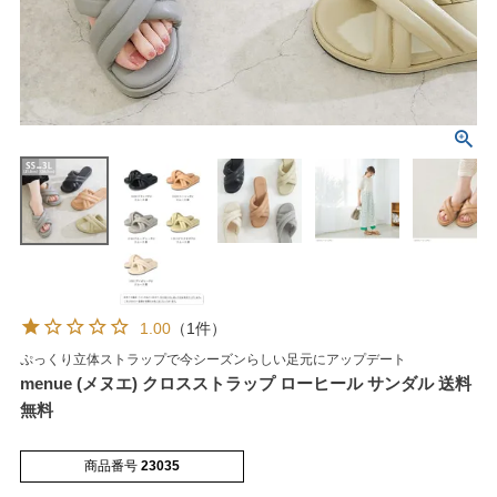
マイページメニュー
マイページ
注文履歴
お気に入り
クーポン
1.00
（1件）
ぷっくり立体ストラップで今シーズンらしい足元にアップデート
menue (メヌエ) クロスストラップ ローヒール サンダル 送料
アイテムカテゴリから選ぶ
無料
パンプス
ブーツ
商品番号
23035