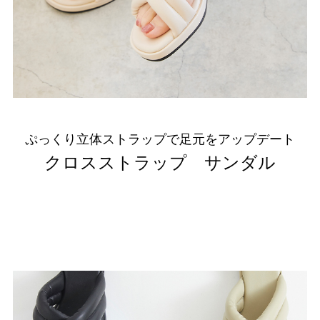
ゴールド
シルバー
クリア
サイズから選ぶ
21.0cm
21.5cm
ぷっくり立体ストラップで足元をアップデート
22.0cm
22.5cm
クロスストラップ サンダル
23.0cm
23.5cm
24.0cm
24.5cm
25.0cm
25.5cm
26.0cm
26.5cm