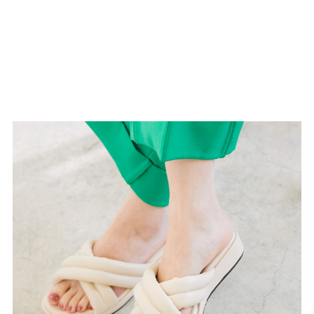
結婚式・お呼ばれ
通勤パンプス
お葬式・葬儀
オフィス履き替え
リクルート・就活
雨の日
旅行
プレママ
カラーから選ぶ
ブラック
ホワイト
ベージュ
グレー
ブラウン
レッド
ピンク
オレンジ
イエロー
グリーン
ブルー
パープル