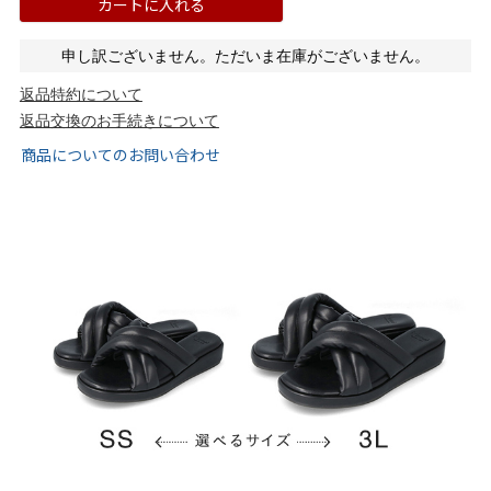
カートに入れる
tutumo -つつも-
flune -フリューン-
申し訳ございません。ただいま在庫がございません。
kalie. -カリエ-
converse -コンバース-
返品特約について
返品交換のお手続きについて
moz -モズ-
商品についてのお問い合わせ
人気シリーズから選ぶ
エアスイートパンプス
幅広4E対応フリーリー
ふわカルシリーズ
極やわシリーズ
整うシリーズ
日本製
シーンから選ぶ