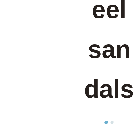
eel
san
dals