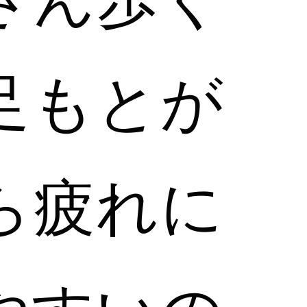
足もとが
ら疲れに