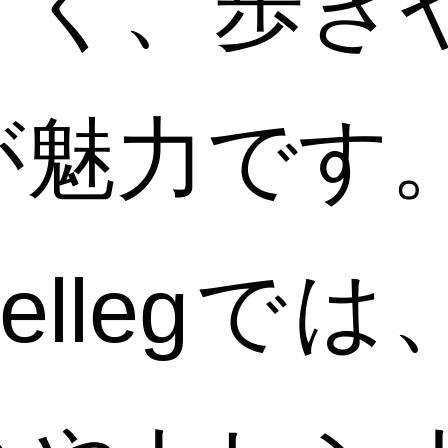
くく、歩き
が魅力です
wellegで