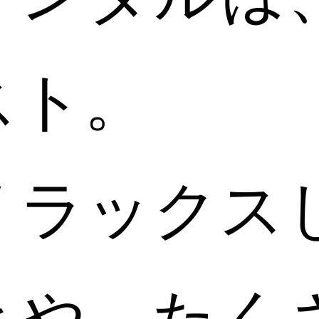
スト。
リラックス
きや、たく