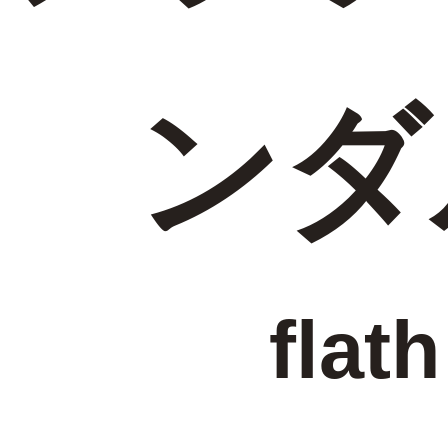
ンダ
flath