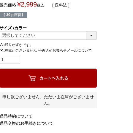
¥
2,999
販売価格
送料込
税込
【
30
pt獲得】
サイズ
カラー
△
残りわずかです。
在庫がございません >>
✕
再入荷お知らせメールについて
申し訳ございません。ただいま在庫がございませ
ん。
返品特約について
返品交換のお手続きについて