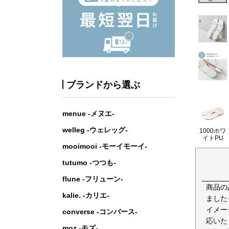
ブランドから選ぶ
menue -メヌエ-
welleg -ウェレッグ-
1000ホワ
イトPU
mooimooi -モーイモーイ-
tutumo -つつも-
flune -フリューン-
商品の
kalie. -カリエ-
ました
イメー
converse -コンバース-
応いた
moz -モズ-