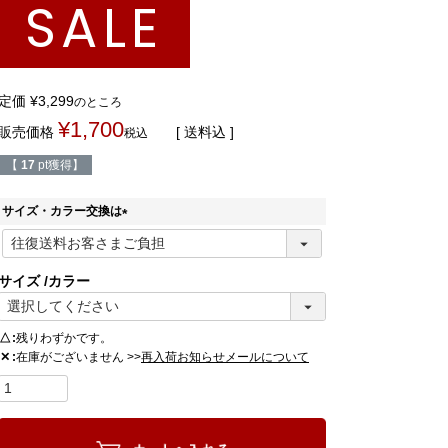
SALE
定価
¥
3,299
のところ
¥
1,700
販売価格
送料込
税込
【
17
pt獲得】
サイズ・カラー交換は
(
必
須
サイズ
カラー
)
△
残りわずかです。
在庫がございません >>
✕
再入荷お知らせメールについて