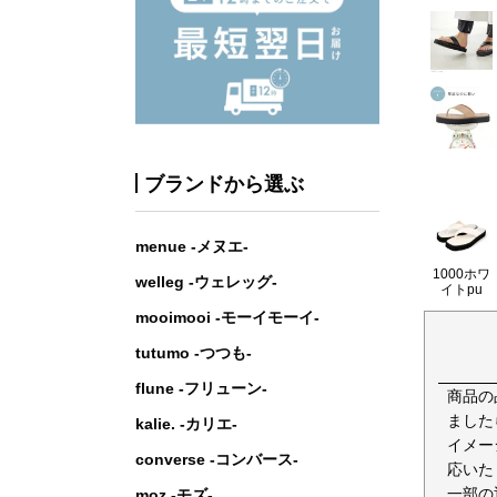
ブランドから選ぶ
menue -メヌエ-
1000ホワ
welleg -ウェレッグ-
イトpu
mooimooi -モーイモーイ-
tutumo -つつも-
flune -フリューン-
商品の
ました
kalie. -カリエ-
イメー
converse -コンバース-
応いた
一部の
moz -モズ-