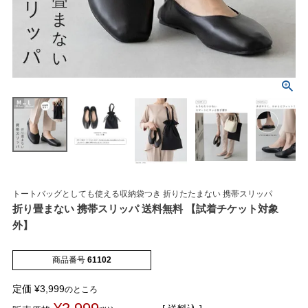
マイページメニュー
マイページ
注文履歴
トートバッグとしても使える収納袋つき 折りたたまない 携帯スリッパ
お気に入り
クーポン
折り畳まない 携帯スリッパ 送料無料 【試着チケット対象
外】
アイテムカテゴリから選ぶ
商品番号
61102
パンプス
ブーツ
定価
¥
3,999
のところ