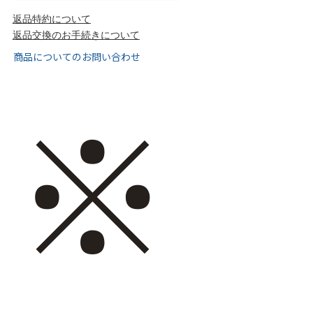
tutumo -つつも-
flune -フリューン-
返品特約について
返品交換のお手続きについて
kalie. -カリエ-
converse -コンバース-
商品についてのお問い合わせ
moz -モズ-
※
人気シリーズから選ぶ
エアスイートパンプス
幅広4E対応フリーリー
ふわカルシリーズ
極やわシリーズ
整うシリーズ
日本製
シーンから選ぶ