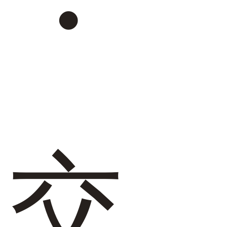
・
27.0cm
価格から選ぶ
¥499以下
¥500～¥999以下
¥1,000～¥1,999以下
¥2,000～¥2,999以下
¥3,000～¥3,999以下
¥4,000以上
交
その他
新規会員登録
ご利用ガイド