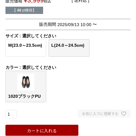
¥
3,999
送料込
販売価格
税込
バレエシューズ
ローファー レディース
【
40
pt獲得】
スニーカー・スリッポン
レインシューズ
販売期間
〜
2025/09/13 10:00
サイズ
選択してください
カジュアルシューズ
モカシン
M(23.0～23.5cm)
L(24.0～24.5cm)
サンダル
キッズ
カラー
選択してください
シューズケア
ウェア
セール会場
1020ブラックPU
ブランドから選ぶ
お気に入りに登録する
menue -メヌエ-
mooimooi -モーイモーイ-
カートに入れる