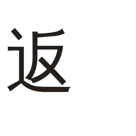
結婚式・お呼ばれ
通勤パンプス
お葬式・葬儀
オフィス履き替え
返
リクルート・就活
雨の日
旅行
プレママ
カラーから選ぶ
ブラック
ホワイト
ベージュ
グレー
ブラウン
レッド
ピンク
オレンジ
イエロー
グリーン
ブルー
パープル