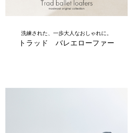
ゴールド
シルバー
クリア
サイズから選ぶ
洗練された、一歩大人なおしゃれに。
21.0cm
21.5cm
トラッド バレエローファー
22.0cm
22.5cm
23.0cm
23.5cm
24.0cm
24.5cm
25.0cm
25.5cm
26.0cm
26.5cm