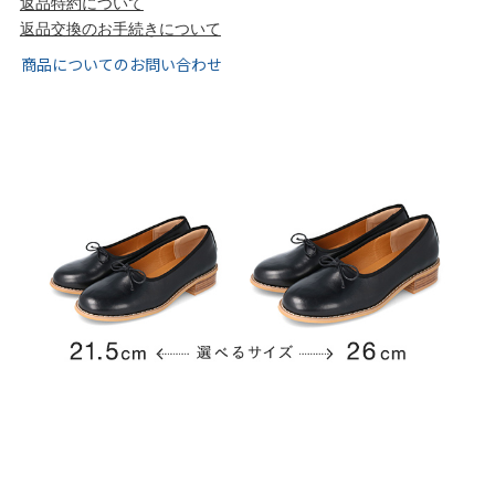
返品特約について
tutumo -つつも-
flune -フリューン-
返品交換のお手続きについて
商品についてのお問い合わせ
kalie. -カリエ-
converse -コンバース-
moz -モズ-
人気シリーズから選ぶ
エアスイートパンプス
幅広4E対応フリーリー
ふわカルシリーズ
極やわシリーズ
整うシリーズ
日本製
シーンから選ぶ