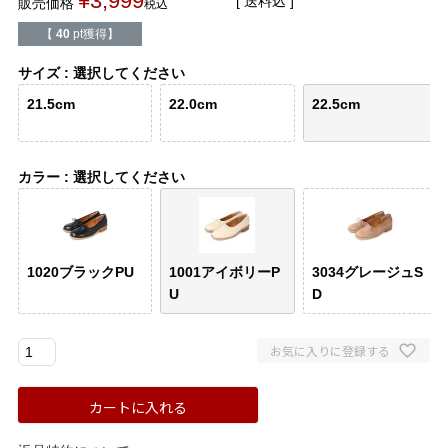
¥
3,999
送料込
販売価格
税込
バレエシューズ
ローファー レディース
【
40
pt獲得】
スニーカー・スリッポン
レインシューズ
サイズ
選択してください
21.5cm
22.0cm
22.5cm
カジュアルシューズ
モカシン
カラー
選択してください
サンダル
キッズ
シューズケア
ウェア
1020ブラックPU
1001アイボリーP
3034グレージュS
セール会場
U
D
ブランドから選ぶ
お気に入りに登録する
menue -メヌエ-
mooimooi -モーイモーイ-
カートに入れる