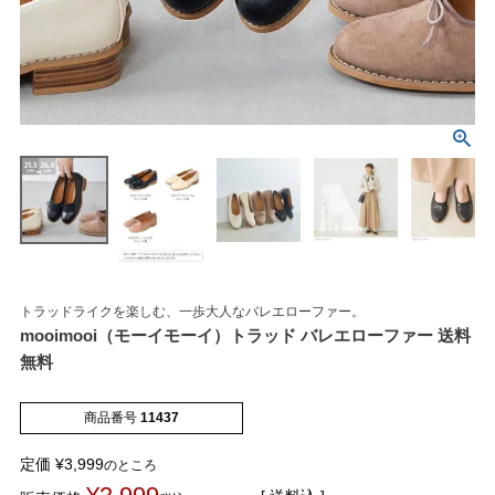
マイページメニュー
マイページ
注文履歴
トラッドライクを楽しむ、一歩大人なバレエローファー。
お気に入り
クーポン
mooimooi（モーイモーイ）トラッド バレエローファー 送料
無料
アイテムカテゴリから選ぶ
商品番号
11437
パンプス
ブーツ
定価
¥
3,999
のところ