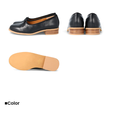
■Color