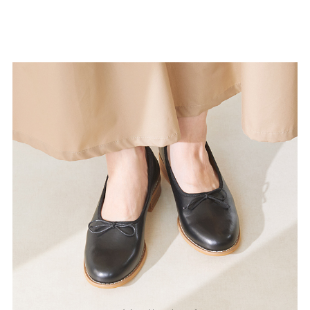
結婚式・お呼ばれ
通勤パンプス
お葬式・葬儀
オフィス履き替え
リクルート・就活
雨の日
旅行
プレママ
カラーから選ぶ
ブラック
ホワイト
ベージュ
グレー
ブラウン
レッド
ピンク
オレンジ
イエロー
グリーン
ブルー
パープル