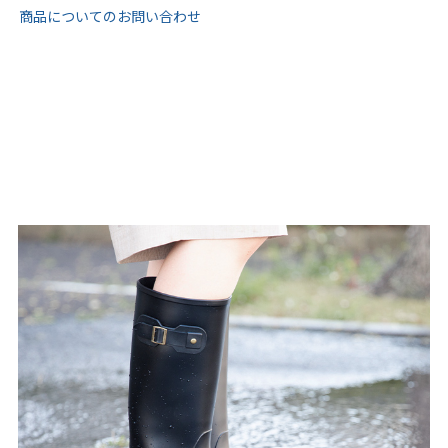
tutumo -つつも-
flune -フリューン-
商品についてのお問い合わせ
kalie. -カリエ-
converse -コンバース-
moz -モズ-
人気シリーズから選ぶ
エアスイートパンプス
幅広4E対応フリーリー
ふわカルシリーズ
極やわシリーズ
整うシリーズ
日本製
シーンから選ぶ