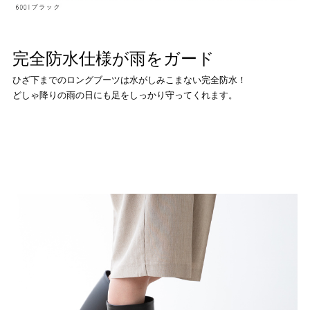
よくあるご質問
完全防水仕様が雨をガード
靴の用語集
ひざ下までのロングブーツは水がしみこまない完全防水！
どしゃ降りの雨の日にも足をしっかり守ってくれます。
サイズの測り方
お問い合わせ
プライバシーポリシー
特定商取引法
会社概要