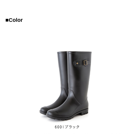
■Color