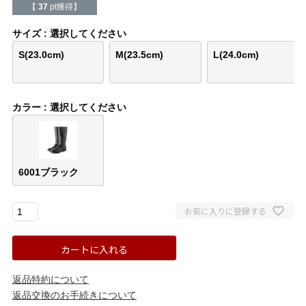
バレエシューズ
ローファー レディース
【
37
pt獲得】
サイズ
選択してください
スニーカー・スリッポン
レインシューズ
S(23.0cm)
M(23.5cm)
L(24.0cm)
カジュアルシューズ
モカシン
カラー
選択してください
サンダル
キッズ
シューズケア
ウェア
6001ブラック
セール会場
お気に入りに登録する
ブランドから選ぶ
カートに入れる
menue -メヌエ-
mooimooi -モーイモーイ-
返品特約について
返品交換のお手続きについて