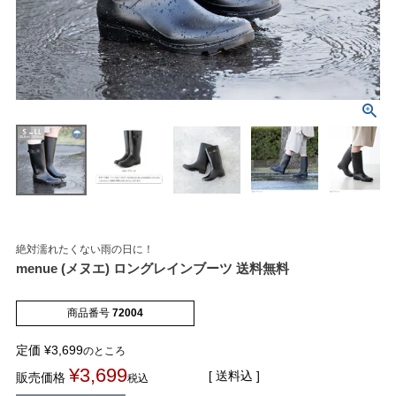
マイページメニュー
マイページ
注文履歴
絶対濡れたくない雨の日に！
お気に入り
クーポン
menue (メヌエ) ロングレインブーツ 送料無料
アイテムカテゴリから選ぶ
商品番号
72004
定価
¥
3,699
のところ
パンプス
ブーツ
¥
3,699
送料込
販売価格
税込