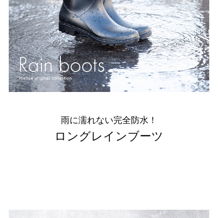
結婚式・お呼ばれ
通勤パンプス
お葬式・葬儀
オフィス履き替え
リクルート・就活
雨の日
旅行
プレママ
カラーから選ぶ
雨に濡れない完全防水！
ロングレインブーツ
ブラック
ホワイト
ベージュ
グレー
ブラウン
レッド
ピンク
オレンジ
イエロー
グリーン
ブルー
パープル