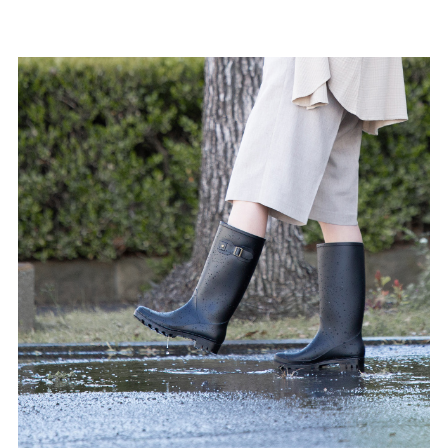
27.0cm
価格から選ぶ
¥499以下
¥500～¥999以下
¥1,000～¥1,999以下
¥2,000～¥2,999以下
¥3,000～¥3,999以下
¥4,000以上
その他
新規会員登録
ご利用ガイド