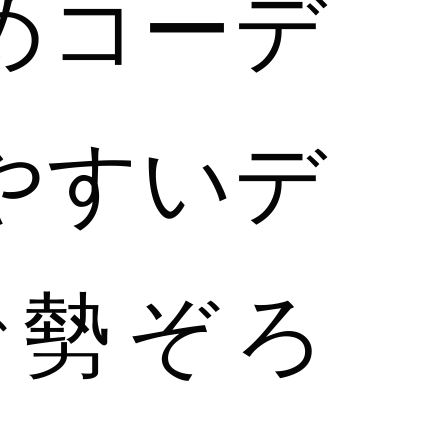
めコーデ
やすいデ
で勢ぞろ