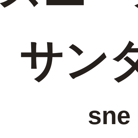
サン
sne