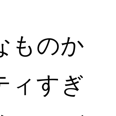
。
なものか
ティすぎ