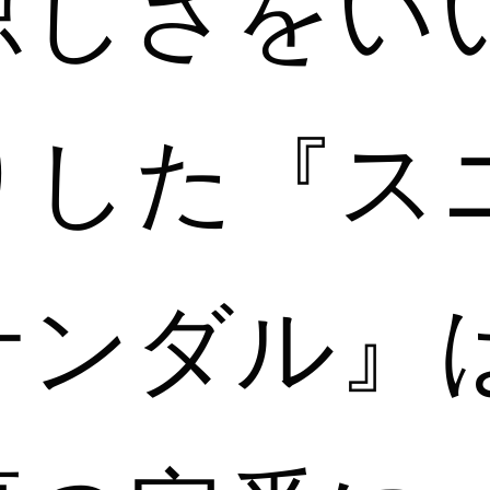
涼しさをい
りした『ス
サンダル』