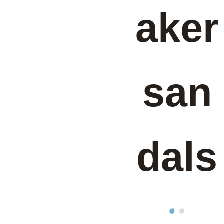
aker
san
dals